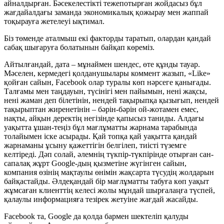
айналдырған. Бәсекелестікті тежепотырған жойдасыз бұл
жағдайалдағы заманда экономикалық қожырау мен жаппай
тоқырауға жетелеуі ықтимал.
Біз төменде аталмыш екі факторды таратып, олардан қандай
сабақ шығаруға болатынын байқап көреміз.
Айтылғандай, дата – мұнаймен шендес, өте құнды тауар.
Мәселен, кермедегі қолданушылары коммент жазып, «Like»
қойған сайын, Facebook олар туралы көп нәрсеге қанығады.
Талғамы мен таңдауын, түсінігі мен пайымын, нені жақсы,
нені жаман деп білетінін, нендей тақырыпқа қызығып, нендей
тақырыптан жиренетінін – бәрін-бәрін ой-жотамен емес,
нақты, айқын деректің негізінде қапысыз таниды. Алдағы
уақытта ұшан-теңіз бұл мағлұматты жарнама тарабында
толайымен іске асырады. Қай топқа қай уақытта қандай
жарнаманы ұсыну қажеттігін белгілеп, тиісті түземге
келтіреді. Дәп солай, әлемнің түкпір-түкпірінде отырған сан-
сапалақ жұрт Google-дың қызметіне жүгінген сайын,
компания өзінің мақтаулы өнімін жақсарта түсудің жолдарын
байқастайды. Әлдеқандай бір мағлұматты табуға көп уақыт
жұмсаған клиенттің келесі жолы мұндай шырғалаңға түспей,
қалаулы информацияға тезірек жетуіне жағдай жасайды.
Facebook та, Google да қолда бармен шектеліп қалуды