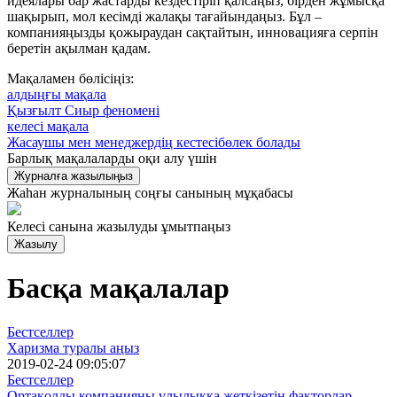
идеялары бар жастарды кездестіріп қалсаңыз, бірден жұмысқа
шақырып, мол кесімді жалақы тағайындаңыз. Бұл –
компанияңызды қожыраудан сақтайтын, инновацияға серпін
беретін ақылман қадам.
Мақаламен бөлісіңіз:
алдыңғы мақала
Қызғылт Сиыр феномені
келесі мақала
Жасаушы мен менеджердің кестесібөлек болады
Барлық мақалаларды оқи алу үшiн
Журналға жазылыңыз
Жаһан журналының соңғы санының мұқабасы
Келесі санына жазылуды ұмытпаңыз
Жазылу
Басқа мақалалар
Бестселлер
Харизма туралы аңыз
2019-02-24 09:05:07
Бестселлер
Ортақолды компанияны ұлылыққа жеткізетін факторлар