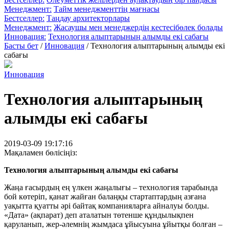
Менеджмент:
Тайм менеджменттің мағнасы
Бестселлер:
Таңдау архитекторлары
Менеджмент:
Жасаушы мен менеджердің кестесібөлек болады
Инновация:
Технология алыптарының алымды екі сабағы
Басты бет
/
Инновация
/
Технология алыптарының алымды екі
сабағы
Инновация
Технология алыптарының
алымды екі сабағы
2019-03-09 19:17:16
Мақаламен бөлісіңіз:
Технология алыптарының алымды екі сабағы
Жаңа ғасырдың ең үлкен жаңалығы – технология тарабында
бой көтеріп, қанат жайған балаңқы стартаптардың азғана
уақытта қуатты әрі байтақ компанияларға айналуы болды.
«Дата» (ақпарат) деп аталатын төтенше құндылықпен
қаруланып, жер-әлемнің жымдаса ұйысуына ұйытқы болған –