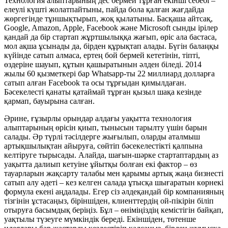
Технология алыптарының дес бермей тұрған екінші себебі –
елеулі күшті жолатпайтыны, пайда бола қалған жағдайда
жөргегінде тұншықтырып, жоқ қылатыны. Басқаша айтсақ,
Google, Amazon, Apple, Facebook және Microsoft сынды ірілер
қандай да бір стартап жұртшылыққа жағып, өріс ала бастаса,
мол ақша ұсынады да, бірден құрықтап алады. Бүгін балаңқы
күйінде сатып алмаса, ертең бой бермей кететінін, тіпті,
өздеріне шауып, құтын қашыратынын әлден біледі. 2014
жылы 60 қызметкері бар Whatsapp-ты 22 миллиард долларға
сатып алған Facebook та осы тұрғыдан қимылдаған.
Бәсекелесті қанаты қатаймай тұрған қызыл шақа кезінде
қармап, бауырына салған.
Әрине, ғұзырлы орындар алдағы уақытта технология
алыптарының өрісін қиып, тынысын тарылту үшін барын
салады. Әр түрлі тәсілдерге жығылып, оларды аталмыш
артықшылықтан айыруға, сөйтіп бәсекелестікті қалпына
келтіруге тырысады. Алайда, шағын-шәрке стартаптардың аз
уақытта далиып кетуіне ұйытқы болған екі фактор – өз
тауарларын жақсарту талабы мен қарымы артық жаңа бизнесті
сатып алу әдеті – кез келген салада ұтысқа шығаратын көрнекі
формула екені аңдалады. Егер сіз әлдеқандай бір компанияның
тізгінін ұстасаңыз, біріншіден, клиенттердің ой-пікірін біліп
отыруға басымдық беріңіз. Бұл – өніміңіздің кемістігін байқап,
уақтылы түзеуге мүмкіндік береді. Екіншіден, төтенше