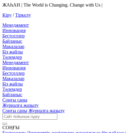
ЖАҺАН | The World is Changing. Change with Us |
Кіру
/
Тіркелу
Менеджмент
Инновация
Бестселлер
Байланыс
Мақалалар
Біз жайлы
Төлемдер
Менеджмент
Инновация
Бестселлер
Мақалалар
Біз жайлы
Төлемдер
Байланыс
Соңғы саны
Журналға жазылу
Соңғы саны
Журналға жазылу
СОҢҒЫ
Бестселлер:
Әлеуметтік желілерден аулақтаудың бір пайдасы