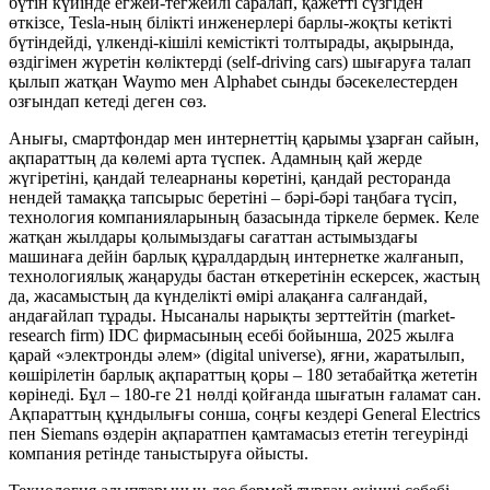
бүтін күйінде егжей-тегжейлі саралап, қажетті сүзгіден
өткізсе, Tesla-ның білікті инженерлері барлы-жоқты кетікті
бүтіндейді, үлкенді-кішілі кемістікті толтырады, ақырында,
өздігімен жүретін көліктерді (self-driving cars) шығаруға талап
қылып жатқан Waymo мен Alphabet сынды бәсекелестерден
озғындап кетеді деген сөз.
Анығы, смартфондар мен интернеттің қарымы ұзарған сайын,
ақпараттың да көлемі арта түспек. Адамның қай жерде
жүгіретіні, қандай телеарнаны көретіні, қандай ресторанда
нендей тамаққа тапсырыс беретіні – бәрі-бәрі таңбаға түсіп,
технология компанияларының базасында тіркеле бермек. Келе
жатқан жылдары қолымыздағы сағаттан астымыздағы
машинаға дейін барлық құралдардың интернетке жалғанып,
технологиялық жаңаруды бастан өткеретінін ескерсек, жастың
да, жасамыстың да күнделікті өмірі алақанға салғандай,
андағайлап тұрады. Нысаналы нарықты зерттейтін (market-
research firm) IDC фирмасының есебі бойынша, 2025 жылға
қарай «электронды әлем» (digital universe), яғни, жаратылып,
көшірілетін барлық ақпараттың қоры – 180 зетабайтқа жететін
көрінеді. Бұл – 180-ге 21 нөлді қойғанда шығатын ғаламат сан.
Ақпараттың құндылығы сонша, соңғы кездері General Electrics
пен Siemans өздерін ақпаратпен қамтамасыз ететін тегеурінді
компания ретінде таныстыруға ойысты.