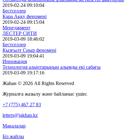
2019-02-24 09:10:04
Бестселлер
Қара Аққу феномені
2019-02-24 09:15:04
Менеджмент
ЛЕСТЕР СИТИ
2019-03-09 18:46:02
Бестселлер
Қызғылт Сиыр феномені
2019-03-09 19:04:41
Инновация
Технология алыптарының алымды екі сабағы
2019-03-09 19:17:16
Жаhaн ©
2026 All Rights Reserved
Журналға жазылу және байланыс үшін:
+7 (775) 467 27 83
letters@jakhan.kz
Мақалалар
Біз жайлы