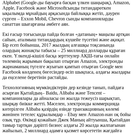
Alphabet (Google-ды бауырға басқан үлкен шаңырақ), Amazon,
Apple, Facebook және Microsoftсынды титандарөткен
ықылымда мұнайдың арқасында байлыққа жетіп, дәурен
сүрген – Exxon Mobil, Chevron сынды компанияларды
санаттан шығарғаны әмбеге аян.
Екі ғасыр тоғысында пайда болған «датаның» маңызы артқан
сайын, аталмыш титандардың күшейе түсетіні және ақиқат.
Бір есеп бойынша, 2017 жылдың алғашқы тоқсанында
олардың жинақты табысы – 25 миллиард долларды құраған
екен. Үлкенді-кішілі басқа зерттеулер АҚШ-тағы онлайн
төлемнің жарымын бақылап отырған Amazon, электронды
жарнаманың түгелге жуығын қамтып отырған Google мен
Facebook көлденең бөгесіндер өсіп шықпаса, алдағы жылдары
да еңселене беретінін растайды.
Технологияның мүмкіндіктерін дер кезінде танып, пайдаға
асырған Қытайдың– Baidu, Alibaba және Tencent –
компаниялары да айналасы он жылда тежеусіз шарықтап,
шырқау биікке жетті. Мәселен, электронды коммерцияда
көтерілген Alibaba қазірдің өзінде транзакцияның көлемі
жөнінен тетелес құрылымдар – Ebay мен Amazon-нан оқ бойы
озық тұр. Өкімді қожайын Джек Маның айтуынша, Қытайдан
тамыр тартқан дәріпті бизнес алдағы 20 жылда жалпағынан
жайылып, 2 миллиард адамға қызмет көрсететін жағдайға