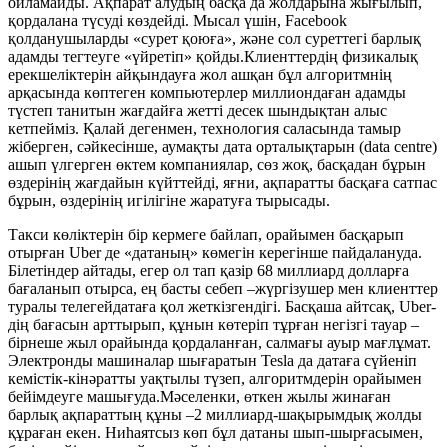
ойламайды. Ақпарат алудың басқа да жолдарына жығылып,
қордалана түсуді көздейді. Мысал үшін, Facebook
қолданушыларды «сурет қоюға», және сол суреттегі барлық
адамды тегтеуге «үйретіп» қойды.Клиенттердің физикалық
ерекшеліктерін айқындауға жол ашқан бұл алгоритмнің
арқасында көптеген компьютерлер миллиондаған адамды
түстеп танитын жағдайға жетті десек шындықтан алыс
кетпейміз. Қалай дегенмен, технология саласында тамыр
жіберген, сәйкесінше, аумақты дата орталықтарын (data centre)
ашып үлгерген өктем компаниялар, сөз жоқ, басқадан бұрын
өздерінің жағдайын күйттейді, яғни, ақпаратты басқаға сатпас
бұрын, өздерінің игілігіне жаратуға тырысады.
Такси көліктерін бір кермеге байлап, орайымен басқарып
отырған Uber де «датаның» көмегін керегінше пайдалануда.
Білетіндер айтады, егер ол тап қазір 68 миллиард долларға
бағаланып отырса, ең басты себеп –жүргізушер мен клиенттер
туралы телегейдатаға қол жеткізгендігі. Басқаша айтсақ, Uber-
дің бағасын арттырып, құнын көтеріп тұрған негізгі тауар –
бірнеше жыл орайында қордаланған, салмағы ауыр мағлұмат.
Электронды машиналар шығаратын Tesla да датаға сүйеніп
кемістік-кінәратты уақтылы түзеп, алгоритмдерін орайымен
бейімдеуге машығуда.Мәселенки, өткен жылы жинаған
барлық ақпараттың құны –2 миллиард-шақырымдық жолды
құраған екен. Ниһаятсыз көп бұл датаны шып-шырғасымен,