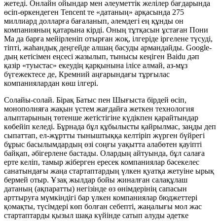
жетеді. Онлайн ойындар мен әлеуметтік желілер бағдарында
өсіп-өркендеген Tencent те «датаның» арқасында 275
миллиард долларға бағаланып, әлемдегі ең құнды он
компанияның қатарына кірді. Оның тұтқасын ұстаған Пони
Ма да барға мейірленіп отырған жоқ, ілгеріде іргелене түсуді,
тіпті, жаһандық деңгейде алшаң басуды армандайды. Google-
дың кетісімен еңсесі жазылып, тынысы кеңіген Baidu дәп
қазір «туыстас» екеудің қарқынына ілісе алмай, аз-мұз
бүгежектесе де, Кремний аңғарындағы тұрғылас
компаниялардан көш ілгері.
Солайы-солай. Бірақ Батыс пен Шығыста бірдей өсіп,
монополияға жақын үстем жағдайға жеткен технология
алыптарының төтенше жетістігіне күдікпен қарайтындар
көбейіп келеді. Бұрнада бұл құбылысты қайрылмас, заңды деп
сыпаттап, ел-жұртты тыныштыққа келтіріп жүрген бүйрегі
бұрыс басылымдардың өзі соңғы уақытта алабөтен қауіпті
байқап, әбігерлене бастады. Олардың айтуында, бұл салаға
ерте келіп, тамыр жіберген ересек компаниялар бәсекелес
санатындағы жаңа стартаптардың үлкен қуатқа жетуіне ырық
бермей отыр. Ұзақ жылдар бойы жиналған салақұлаш
датаның (ақпаратты) негізінде өз өнімдерінің сапасын
арттыруға мүмкіндігі бар үлкен компаниялар бюджеттері
қомақты, түсімдері көп болған себепті, жаңалығы мол жас
стартаптарды қызыл шақа күйінде сатып алуды әдетке