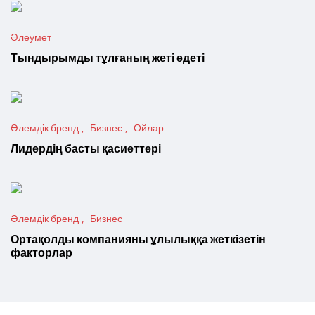
Әлеумет
Тындырымды тұлғаның жеті әдеті
Әлемдік бренд
Бизнес
Ойлар
Лидердің басты қасиеттері
Әлемдік бренд
Бизнес
Ортақолды компанияны ұлылыққа жеткізетін
факторлар