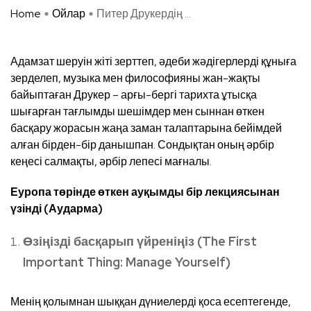
Home
Ойлар
Питер Друкердің ...
Адамзат шеруін жіті зерттеп, әдеби жәдігерлерді құныға
зерделеп, музыка мен философияны жан-жақты
байыптаған Друкер – арғы-бергі тарихта ұтысқа
шығарған тағлымды шешімдер мен сыннан өткен
басқару жорасын жаңа заман талаптарына бейімдей
алған бірден-бір данышпан. Сондықтан оның әрбір
кеңесі салмақты, әрбір лепесі мағналы.
Еуропа төрінде өткен ауқымды бір лекциясынан
үзінді (Аударма)
Өзіңізді басқарып үйреніңіз (The First
Important Thing: Manage Yourself)
Менің қолымнан шыққан дүниелерді қоса есептегенде,