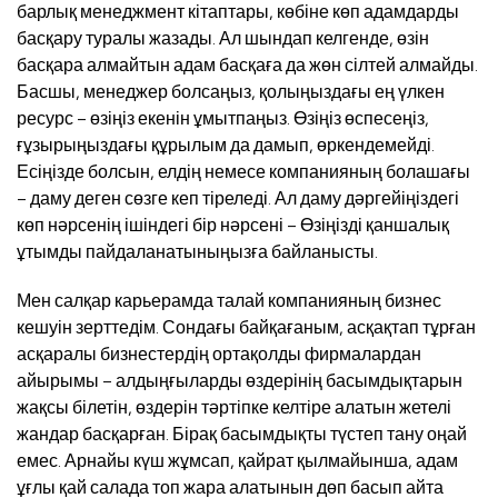
барлық менеджмент кітаптары, көбіне көп адамдарды
басқару туралы жазады. Ал шындап келгенде, өзін
басқара алмайтын адам басқаға да жөн сілтей алмайды.
Басшы, менеджер болсаңыз, қолыңыздағы ең үлкен
ресурс – өзіңіз екенін ұмытпаңыз. Өзіңіз өспесеңіз,
ғұзырыңыздағы құрылым да дамып, өркендемейді.
Есіңізде болсын, елдің немесе компанияның болашағы
– даму деген сөзге кеп тіреледі. Ал даму дәргейіңіздегі
көп нәрсенің ішіндегі бір нәрсені – Өзіңізді қаншалық
ұтымды пайдаланатыныңызға байланысты.
Мен салқар карьерамда талай компанияның бизнес
кешуін зерттедім. Сондағы байқағаным, асқақтап тұрған
асқаралы бизнестердің ортақолды фирмалардан
айырымы – алдыңғыларды өздерінің басымдықтарын
жақсы білетін, өздерін тәртіпке келтіре алатын жетелі
жандар басқарған. Бірақ басымдықты түстеп тану оңай
емес. Арнайы күш жұмсап, қайрат қылмайынша, адам
ұғлы қай салада топ жара алатынын дөп басып айта