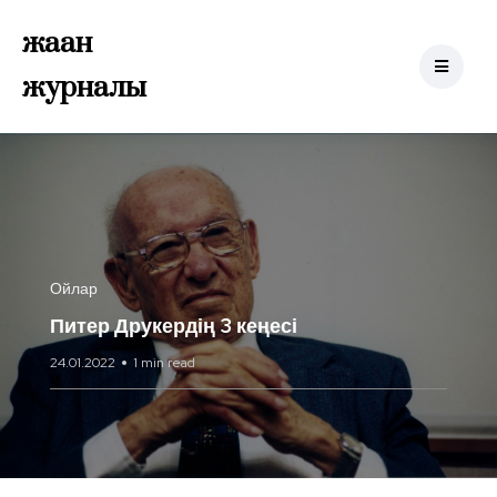
жаһан
журналы
Ойлар
Питер Друкердің 3 кеңесі
24.01.2022
1 min read