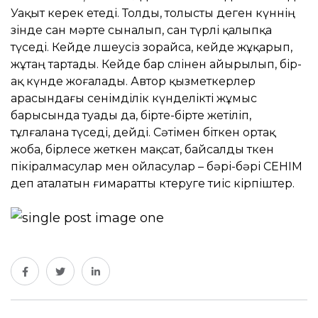
Уақыт керек етеді. Толды, толысты деген күннің
өзінде сан мәрте сыналып, сан түрлі қалыпқа
түседі. Кейде өлшеусіз зорайса, кейде жұқарып,
жұтаң тартады. Кейде бар сөлінен айырылып, бір-
ақ күнде жоғалады. Автор қызметкерлер
арасындағы сенімділік күнделікті жұмыс
барысында туады да, бірте-бірте жетіліп,
тұлғалана түседі, дейді. Сәтімен біткен ортақ
жоба, бірлесе жеткен мақсат, байсалды өткен
пікіралмасулар мен ойласулар – бәрі-бәрі СЕНІМ
деп аталатын ғимаратты көтеруге тиіс кірпіштер.