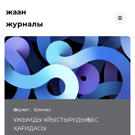
жаһан
журналы
Әлеумет
Бизнес
ҰЖЫМДЫ ҰЙЫСТЫРУДЫҢ БЕС
ҚАҒИДАСЫ