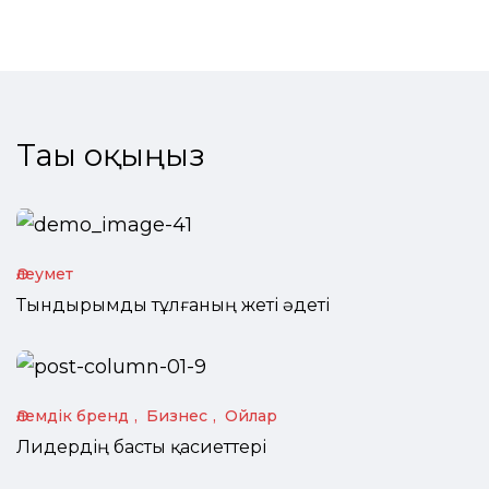
Тағы оқыңыз
Әлеумет
Тындырымды тұлғаның жеті әдеті
Әлемдік бренд
Бизнес
Ойлар
Лидердің басты қасиеттері