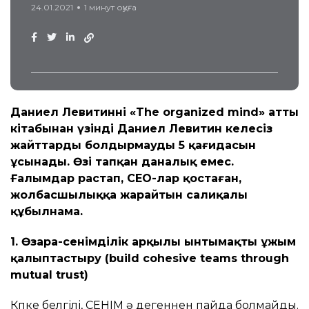
24.01.2021
1 минут оқуға
Даниел Левитиннің «The organized mind» атты
кітабынан үзінді Даниел Левитин келеңсіз
жайттарды болдырмаудың 5 қағидасын
ұсынады. Өзі тапқан даналық емес.
Ғалымдар растап, CEO-лар қостаған,
жолбасшылыққа жарайтын салиқалы
құбылнама.
1. Өзара-сенімділік арқылы ынтымақты ұжым
қалыптастыру (build cohesive teams through
mutual trust)
Көпке белгілі, СЕНІМ ә дегеннен пайда болмайды.