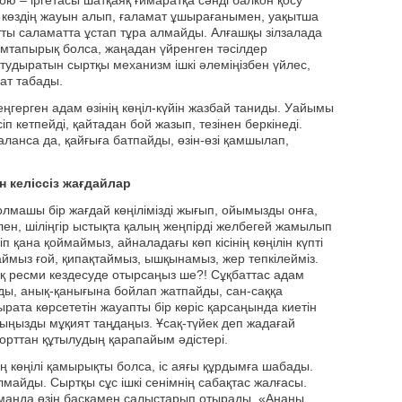
ю – іргетасы шатқаяқ ғимаратқа сәнді балкон қосу
, көздің жауын алып, ғаламат ұшырағанымен, уақытша
тты саламатта ұстап тұра алмайды. Алғашқы зілзалада
емтапырық болса, жаңадан үйренген тәсілдер
удыратын сыртқы механизм ішкі әлеміңізбен үйлес,
ат табады.
 меңгерген адам өзінің көңіл-күйін жазбай таниды. Уайымы
іп кетпейді, қайтадан бой жазып, тезінен беркінеді.
аланса да, қайғыға батпайды, өзін-өзі қамшылап,
н келіссіз жағдайлар
олмашы бір жағдай көңілімізді жығып, ойымызды онға,
ен, шіліңгір ыстықта қалың жеңпірді желбегей жамылып
іп қана қоймаймыз, айналадағы көп кісінің көңілін күпті
аймыз ғой, қипақтаймыз, ышқынамыз, жер тепкілейміз.
ақ ресми кездесуде отырсаңыз ше?! Сұқбаттас адам
ады, анық-қанығына бойлап жатпайды, сан-саққа
рата көрсететін жауапты бір көріс қарсаңында киетін
 жолыңызды мұқият таңдаңыз. Ұсақ-түйек деп жадағай
орттан құтылудың қарапайым әдістері.
 көңілі қамырықты болса, іс аяғы құрдымға шабады.
айды. Сыртқы сұс ішкі сенімнің сабақтас жалғасы.
манда өзін басқамен салыстарып отырады. «Ананы