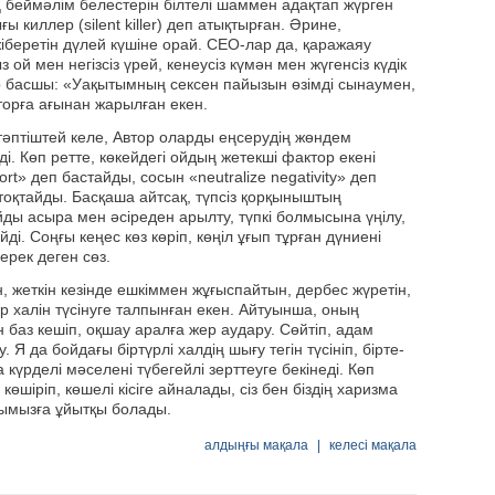
ң беймәлім белестерін білтелі шаммен адақтап жүрген
 киллер (silent killer) деп атықтырған. Әрине,
жіберетін дүлей күшіне орай. CEO-лар да, қаражаяу
ой мен негізсіз үрей, кенеусіз күмән мен жүгенсіз күдік
ір басшы: «Уақытымның сексен пайызын өзімді сынаумен,
вторға ағынан жарылған екен.
әптіштей келе, Автор оларды еңсерудің жөндем
ді. Көп ретте, көкейдегі ойдың жетекші фактор екені
rt» деп бастайды, сосын «neutralize negativity» деп
п тоқтайды. Басқаша айтсақ, түпсіз қорқыныштың
ды асыра мен әсіреден арылту, түпкі болмысына үңілу,
і. Соңғы кеңес көз көріп, көңіл ұғып тұрған дүниені
ерек деген сөз.
 жеткін кезінде ешкіммен жұғыспайтын, дербес жүретін,
ір халін түсінуге талпынған екен. Айтуынша, оның
н баз кешіп, оқшау аралға жер аудару. Сөйтіп, адам
. Я да бойдағы біртүрлі халдің шығу тегін түсініп, бірте-
 күрделі мәселені түбегейлі зерттеуге бекінеді. Көп
көшіріп, көшелі кісіге айналады, сіз бен біздің харизма
ымызға ұйытқы болады.
алдыңғы мақала
|
келесі мақала