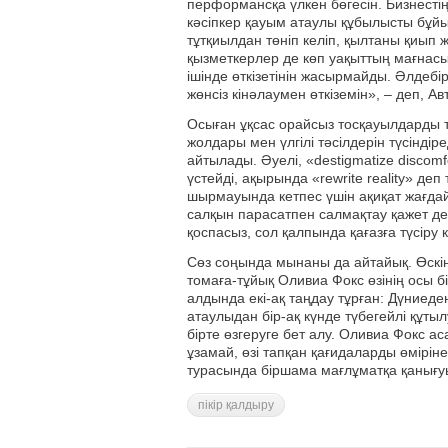
перформансқа үлкен бөгесін. Бизнесті
кәсіпкер қауым атаулы құбылысты бұйығы
тұтқиылдан төніп келіп, қылтаны қиып 
қызметкерлер де көп уақыттың мағнасыз 
ішінде өткізетінін жасырмайды. Әлдеб
жөнсіз кінәлаумен өткіземін», – деп, А
Осыған ұқсас орайсыз тосқауылдарды т
жолдары мен үлгілі тәсілдерін түсіндіре
айтылады. Әуелі, «destigmatize discomfo
үстейді, ақырында «rewrite reality» де
шырмауында кетпес үшін ақиқат жағдай
салқын парасатпен салмақтау қажет дейд
қоспасыз, сол қалпында қағазға түсіру к
Сөз соңында мынаны да айтайық. Өскін,
томаға-тұйық Оливиа Фокс өзінің осы б
алдында екі-ақ таңдау тұрған: Дүниеде
атаулыдан бір-ақ күнде түбегейлі құтылу
бірте өзгеруге бет алу. Оливиа Фокс аса
ұзамай, өзі тапқан қағидаларды өміріне 
турасында біршама мағлұматқа қанығу
пікір қалдыру