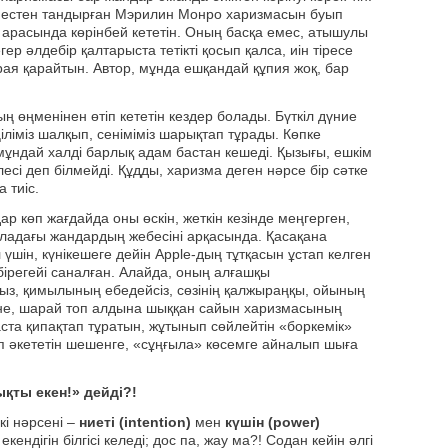
ні естен тандырған Мэрилин Монро харизмасын буып
тің арасында көрінбей кететін. Оның басқа емес, атышулы
ер әлдебір қалтарыста тетікті қосып қалса, иін тіресе
ая қарайтын. Автор, мұнда ешқандай құпия жоқ, бар
ың өңменінен өтіп кететін кездер болады. Бүткіл дүние
ліміз шалқып, сеніміміз шарықтап тұрады. Көпке
мұндай халді барлық адам бастан кешеді. Қызығы, ешкім
есі деп білмейді. Құдды, харизма деген нәрсе бір сәтке
 тиіс.
 көп жағдайда оны өскін, жеткін кезінде меңгерген,
наладағы жандардың жебесіні арқасында. Қасақана
 үшін, күнікешеге дейін Apple-дың тұтқасын ұстап келген
бірегейі саналған. Алайда, оның алғашқы
з, қимылының ебедейсіз, сөзінің қалжыраңқы, ойының
не, шарай топ алдына шыққан сайын харизмасының
ста қипақтап тұратын, жұтынып сөйлейтін «боркемік»
іп әкететін шешенге, «сұңғыла» көсемге айналып шыға
қты екен!» дейді?!
і нәрсені –
ниеті (intention)
мен
күшін (power)
екендігін білгісі келеді; дос па, жау ма?! Содан кейін әлгі