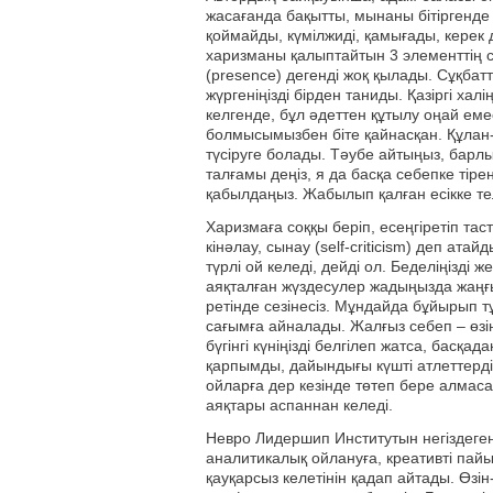
жасағанда бақытты, мынаны бітіргенде 
қоймайды, күмілжиді, қамығады, керек
харизманы қалыптайтын 3 элементтің 
(presence) дегенді жоқ қылады. Сұқбат
жүргеніңізді бірден таниды. Қазіргі хал
келгенде, бұл әдеттен құтылу оңай ем
болмысымызбен біте қайнасқан. Құлан-
түсіруге болады. Тәубе айтыңыз, барлы
талғамы деңіз, я да басқа себепке тірең
қабылдаңыз. Жабылып қалған есікке т
Харизмаға соққы беріп, есеңгіретіп таст
кінәлау, сынау (self-criticism) деп ат
түрлі ой келеді, дейді ол. Беделіңізді 
аяқталған жүздесулер жадыңызда жаңғы
ретінде сезінесіз. Мұндайда бұйырып т
сағымға айналады. Жалғыз себеп – өзің
бүгінгі күніңізді белгілеп жатса, басқа
қарпымды, дайындығы күшті атлеттерді
ойларға дер кезінде төтеп бере алмаса
аяқтары аспаннан келеді.
Невро Лидершип Институтын негіздеген
аналитикалық ойлануға, креативті пай
қауқарсыз келетінін қадап айтады. Өзін