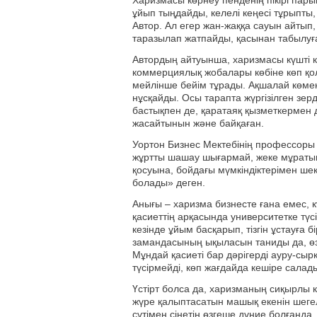
Харизмасы көрнеу пенденің пікірі парық
ұйып тыңдайды, келелі кеңесі тұрыпты, 
Автор. Ал егер жан-жаққа сауын айтып,
таразылап жатпайды, қасынан табылуғ
Автордың айтуынша, харизмасы күшті к
коммерциялық жобалары көбіне көп қо
мейлінше бейім тұрады. Ақшалай көмек
нұсқайды. Осы тарапта жүргізілген зер
бастықпен де, қаратаяқ қызметкермен 
жасайтынын және байқаған.
Уортон Бизнес Мектебінің профессоры 
жұртты шашау шығармай, жеке мұраты
қосуына, бойдағы мүмкіндіктерімен ш
болады» деген.
Анығы – харизма бизнесте ғана емес, к
қасиеттің арқасында университетке түсі
кезінде ұйым басқарып, тізгін ұстауға
замандасының ықыласын таниды да, өзін
Мұндай қасиеті бар дәрігерді ауру-сыр
түсірмейді, көп жағдайда кешіре салад
Үстірт болса да, харизманың сиқырлы к
жүре қалыптасатын машық екенін шеге
сүтімен сіңетін өзгеше дүние болғанда,