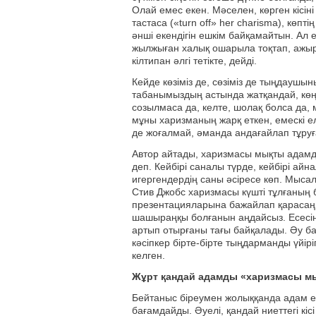
Олай емес екен. Мәселен, көрген кісі
тастаса («turn off» her charisma), көп
әнші екендігін ешкім байқамайтын. Ал ег
жылжыған халық ошарыла тоқтап, ажыр
кілтипан әлгі тетікте, дейді.
Кейде көзіміз де, сөзіміз де тыңдаушын
табанымыздың астында жатқандай, көңі
созылмаса да, келте, шолақ болса да, 
мұны харизманың жарқ еткен, емескі ел
де жоғалмай, әманда андағайлап тұруға
Автор айтады, харизмасы мықты адамдар
деп. Кейбірі саналы түрде, кейбірі ай
игергендердің саны әсіресе көп. Мысал
Стив Джобс харизмасы күшті тұлғаның 
презентацияларына бажайлап қарасаңы
шашыраңқы болғанын аңдайсыз. Есесі
артып отырғаны тағы байқалады. Әу ба
кәсіпкер бірте-бірте тыңдарманды үйір
келген.
Жұрт қандай адамды «харизмасы мы
Бейтаныс біреумен жолыққанда адам ек
бағамдайды. Әуелі, қандай ниеттегі кісі 