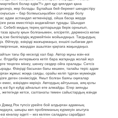
мәртебелі болар едім?!» деп құр қиялдап қана
 десеңіз, жер болады. Бұлайша бей-берекет шендестіру
соңғысын – бар болмысыңызбен сол жерде болу
тас адам аспандап кеткеніңізді, ойша басқа жерде
іңізге риза еместігіңіз андағайлап тұрады. Шындап
ес. Себебі мидың терең қатпарында берік орнығып,
таза арылу қиын болғанымен, әлсіретіп, дәрменсіз кепке
қ іске билігіңіздің жүрмейтінін мойындаңыз. Тағдырдың
із. Әйтеуір, өзіңізді жазғырмаңыз, еншілі сыбағам деп
елміргенше, жаңадан ашылған қақпаға жақындаңыз.
айтын тағы бір кеселді хал бар. Автор мұны өзін-өзі
айды. Әлдебір интервьюға кетіп бара жатқанда жолай жүз
жерге теңеген мінеу, шенеу сөздер ойға оралады. Сәтсіз
рады. Өзіңізді басынан бағы көшкен, талайы теріс адам
ұрған жұмыс жоққа саяды, орайы келіп тұрған мүмкіндік
ізге деген сенімсіздік. Ұмыт болған баяғы оқиғалар
дан емес, өзіңізден көріңіз. Автордың айтуынша, аяқ-қолы
ң өзі бұл күйді айналып өте алмайды. Егер зиянды
, жетегінде кетсе, салтанаты төмен сайыстардың өзінде
 Дэвид Рок түпсіз үрейге бой алдырған адамның
ымдауға, шиыры көп проблеманың күрмеуін ағытуға
-өзі кінәлау әдеті – кез келген саладағы сарабдал