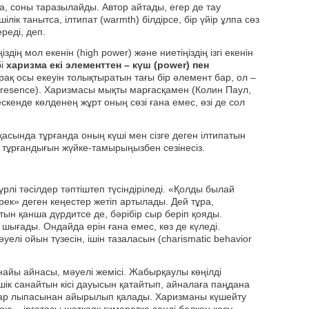
па, соны таразылайды. Автор айтады, егер де тау
лік танытса, ілтипат (warmth) білдірсе, бір үйір ұлпа сөз
реді, деп.
дің мол екенін (high power) және ниетіңіздің ізгі екенін
і
харизма екі элементтен – күш (power) пен
бірақ осы екеуін толықтыратын тағы бір әлемент бар, ол –
resence). Харизмасы мықты марғасқамен (Колин Паул,
ескенде көлденең жұрт оның сөзі ғана емес, өзі де сол
асында тұрғанда оның күші мен сізге деген ілтипатын
ге тұрғандығын жүйке-тамырыңызбен сезінесіз.
рлі тәсілдер тәптіштеп түсіндіріледі. «Қолды былай
ерек» деген кеңестер жетіп артылады. Дей тұра,
ын қанша дүрдитсе де, бәрібір сыр беріп қояды.
 шығады. Ондайда ерін ғана емес, көз де күледі.
әуелі ойын түзесін, ішін тазаласын (charismatic behavior
айы айнасы, мәуелі жемісі. Жабырқаулы көңілді
шік санайтын кісі дауысын қатайтып, айналаға паңдана
 бар лыпасынан айырылып қалады. Харизманы күшейту