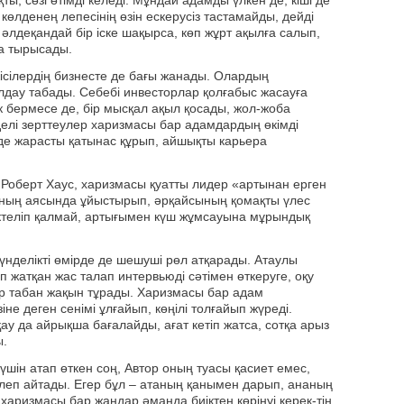
ты, сөзі өтімді келеді. Мұндай адамды үлкен де, кіші де
көлденең лепесінің өзін ескерусіз тастамайды, дейді
 әлдеқандай бір іске шақырса, көп жұрт ақылға салып,
а тырысады.
ісілердің бизнесте де бағы жанады. Олардың
лдау табады. Себебі инвесторлар қолғабыс жасауға
 бермесе де, бір мысқал ақыл қосады, жол-жоба
делі зерттеулер харизмасы бар адамдардың өкімді
де жарасты қатынас құрып, айшықты карьера
Роберт Хаус, харизмасы қуатты лидер «артынан ерген
ның аясында ұйыстырып, әрқайсының қомақты үлес
ектеліп қалмай, артығымен күш жұмсауына мұрындық
үнделікті өмірде де шешуші рөл атқарады. Атаулы
п жатқан жас талап интервьюді сәтімен өткеруге, оқу
 бір табан жақын тұрады. Харизмасы бар адам
е деген сенімі ұлғайып, көңілі толғайып жүреді.
қау да айрықша бағалайды, ағат кетіп жатса, сотқа арыз
ы.
үшін атап өткен соң, Автор оның туасы қасиет емес,
леп айтады. Егер бұл – атаның қанымен дарып, ананың
 харизмасы бар жандар әманда биіктен көрінуі керек-тін.