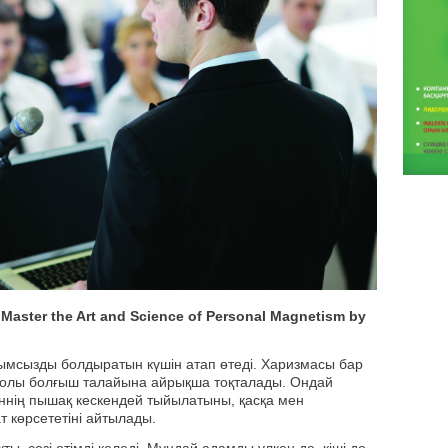
aster the Art and Science of Personal Magnetism by
лымсызды болдыратын күшін атап өтеді. Харизмасы бар
жолы болғыш талайына айрықша тоқталады. Ондай
үкеннің пышақ кескендей тыйылатыны, қасқа мен
т көрсететіні айтылады.