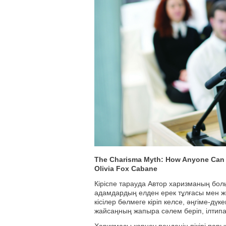
The Charisma Myth: How Anyone Can M
Olivia Fox Cabane
Кіріспе тарауда Автор харизманың бо
адамдардың елден ерек тұлғасы мен 
кісілер бөлмеге кіріп келсе, әңгіме-д
жайсаңның жапыра сәлем беріп, ілтипа