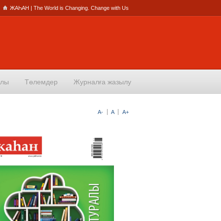
ЖАҺАН | The World is Changing. Change with Us
алы
Төлемдер
Журналға жазылу
A-
A
A+