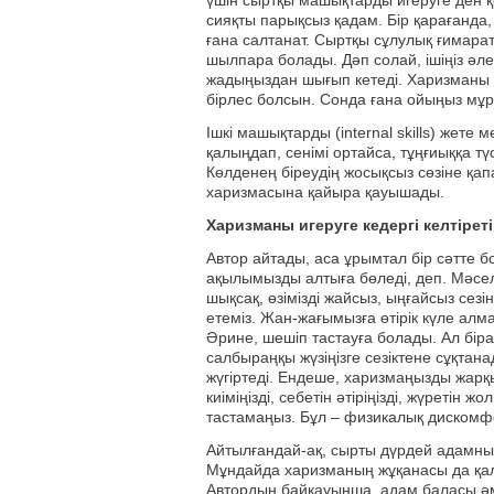
үшін сыртқы машықтарды игеруге ден қо
сияқты парықсыз қадам. Бір қарағанда
ғана салтанат. Сыртқы сұлулық ғимара
шылпара болады. Дәп солай, ішіңіз әл
жадыңыздан шығып кетеді. Харизманы т
бірлес болсын. Сонда ғана ойыңыз мұр
Ішкі машықтарды (internal skills) жете
қалыңдап, сенімі ортайса, тұңғиыққа түс
Көлденең біреудің жосықсыз сөзіне қап
харизмасына қайыра қауышады.
Харизманы игеруге кедергі келтіреті
Автор айтады, аса ұрымтал бір сәтте б
ақылымызды алтыға бөледі, деп. Мәсел
шықсақ, өзімізді жайсыз, ыңғайсыз сезін
етеміз. Жан-жағымызға өтірік күле алм
Әрине, шешіп тастауға болады. Ал бір
салбыраңқы жүзіңізге сезіктене сұқтан
жүгіртеді. Ендеше, харизмаңызды жарқы
киіміңізді, себетін әтіріңізді, жүретін
тастамаңыз. Бұл – физикалық дискомф
Айтылғандай-ақ, сырты дүрдей адамның
Мұндайда харизманың жұқанасы да қалм
Автордың байқауынша, адам баласы ә