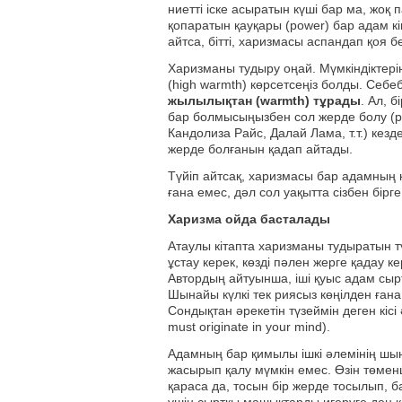
ниетті іске асыратын күші бар ма, жоқ 
қопаратын қауқары (power) бар адам кіші
айтса, бітті, харизмасы аспандап қоя бе
Харизманы тудыру оңай. Мүмкіндіктеріңіз
(high warmth) көрсетсеңіз болды. Себеб
жылылықтан (warmth) тұрады
. Ал, 
бар болмысыңызбен сол жерде болу (p
Кандолиза Райс, Далай Лама, т.т.) кезд
жерде болғанын қадап айтады.
Түйіп айтсақ, харизмасы бар адамның қ
ғана емес, дәл сол уақытта сізбен бір
Харизма ойда басталады
Атаулы кітапта харизманы тудыратын тү
ұстау керек, көзді пәлен жерге қадау к
Автордың айтуынша, іші қуыс адам сырт
Шынайы күлкі тек риясыз көңілден ғана
Сондықтан әрекетін түзеймін деген кісі 
must originate in your mind).
Адамның бар қимылы ішкі әлемінің шын
жасырып қалу мүмкін емес. Өзін төмен
қараса да, тосын бір жерде тосылып,