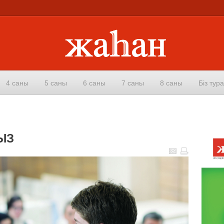
4 саны
5 саны
6 саны
7 саны
8 саны
Біз тур
ЫЗ