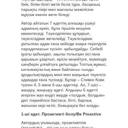
биік, білім-білігі жетік бола тұра, басқаның
парықты пікірі мен мағналы мәжілісіне
мұқтаж екенін жете біледі.
Автор айтатын 7 әдеттің алғашқы үшеуі
адамның еркін, бұла тіршілік кешуіне
көмектеседі. Тәуелділіктен құтқарып,
тәуелсіздікке жетелейді. Тәуелсіздікке
ұмтылған адам ғана кейінде өзара-тәуелділік
парадигмасын түсініп- қабылдайды. Себебі
қуаты қабындап, ақылы толысқан кісі ғана
қарымын ұзартып, өрісін кеңейтуге, мүмкіндік
шеңберін ұлғайтуға ұмтылады Топтық жұмыс,
ынтымақтастық және байланыс сынды
құндылықтардың мәні мен маңызын тәуелсіз
адамдар ғана түсінеді. Бұлар – Стивен Кови
түзген 4, 5 және 6-шы әдеттер. Ал, 7-шісі –
жаңару, жаңғыру әдеті. Алдыңғы 6 әдетті
игерген жан ендігі жерде «толдым, болдым»
деп тоқмейілси бастаса, бітті, барлық
жағынан кері кетіп, божырауға бет алады.
1-ші әдет. Проактивті болу/Be Proactive
Автордың үғымында, проактивтілік
(proactivity) – кісі ұлының елден бұрын