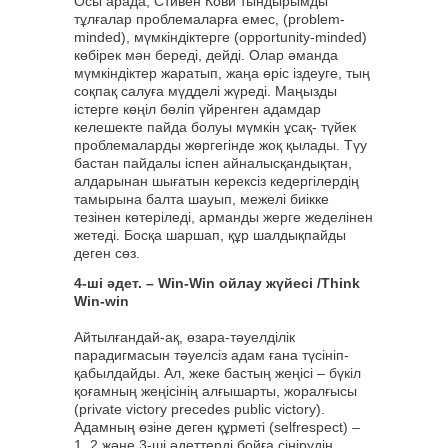
Осы арада, Стивен Кови тындырымды
тұлғалар проблемаларға емес, (problem-
minded), мүмкіндіктерге (opportunity-minded)
көбірек мән береді, дейді. Олар әманда
мүмкіндіктер жаратып, жаңа өріс іздеуге, тың
соқпақ салуға мүдделі жүреді. Маңызды
істерге көңіл бөліп үйренген адамдар
келешекте пайда болуы мүмкін ұсақ- түйек
проблемаларды жөргегінде жоқ қылады. Түу
бастан пайдалы іспен айналысқандықтан,
алдарынан шығатын керексіз кедергілердің
тамырына балта шауып, межелі биікке
тезінен көтеріледі, арманды жерге жеделінен
жетеді. Босқа шаршап, құр шалдықпайды
деген сөз.
4-ші әдет. – Win-Win ойлау жүйесі /Think
Win-win
Айтылғандай-ақ, өзара-тәуелділік
парадигмасын тәуелсіз адам ғана түсініп-
қабылдайды. Ал, жеке бастың жеңісі – бүкіл
қоғамның жеңісінің алғышарты, жоралғысы
(private victory precedes public victory).
Адамның өзіне деген құрметі (selfrespect) –
1, 2 және 3-ші әдеттерді бойға сіңірудің