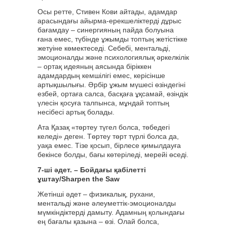
Осы ретте, Стивен Кови айтады, адамдар
арасындағы айырма-ерекшеліктерді дұрыс
бағамдау – синергияның пайда болуына
ғана емес, түбінде ұжымды топтың жетістікке
жетуіне көмектеседі. Себебі, ментальді,
эмоционалды және психологиялық әркелкілік
– ортақ идеяның аясында біріккен
адамдардың кемшілігі емес, керісінше
артықшылығы. Әрбір ұжым мүшесі өзіндегіні
езбей, ортаға салса, басқаға ұқсамай, өзіндік
үлесін қосуға талпынса, мұндай топтың
несібесі артық болады.
Ата Қазақ «төртеу түгел болса, төбедегі
келеді» деген. Төртеу төрт түрлі болса да,
уақа емес. Тізе қосып, бірлесе қимылдауға
бекінсе болды, бағы көтеріледі, мерейі өседі.
7-ші әдет. – Бойдағы қабілетті
ұштау/Sharpen the Saw
Жетінші әдет – физикалық, рухани,
ментальді және әлеуметтік-эмоционалды
мүмкіндіктерді дамыту. Адамның қолындағы
ең бағалы қазына – өзі. Олай болса,