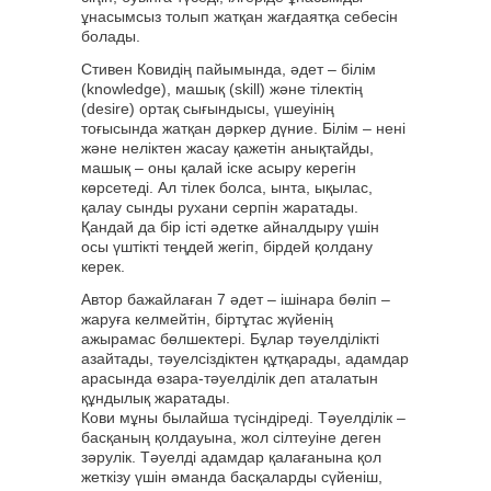
ұнасымсыз толып жатқан жағдаятқа себесін
болады.
Стивен Ковидің пайымында, әдет – білім
(knowledge), машық (skill) және тілектің
(desire) ортақ сығындысы, үшеуінің
тоғысында жатқан дәркер дүние. Білім – нені
және неліктен жасау қажетін анықтайды,
машық – оны қалай іске асыру керегін
көрсетеді. Ал тілек болса, ынта, ықылас,
қалау сынды рухани серпін жаратады.
Қандай да бір істі әдетке айналдыру үшін
осы үштікті теңдей жегіп, бірдей қолдану
керек.
Автор бажайлаған 7 әдет – ішінара бөліп –
жаруға келмейтін, біртұтас жүйенің
ажырамас бөлшектері. Бұлар тәуелділікті
азайтады, тәуелсіздіктен құтқарады, адамдар
арасында өзара-тәуелділік деп аталатын
құндылық жаратады.
Кови мұны былайша түсіндіреді. Тәуелділік –
басқаның қолдауына, жол сілтеуіне деген
зәрулік. Тәуелді адамдар қалағанына қол
жеткізу үшін әманда басқаларды сүйеніш,