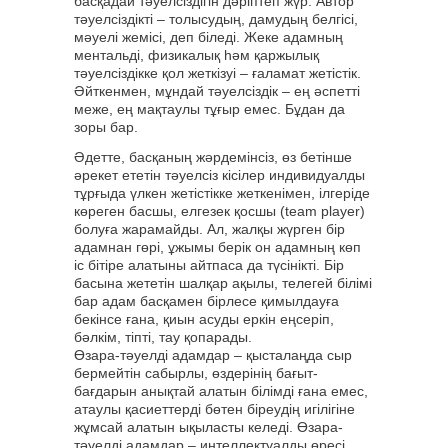
басқадай тәуелсіздігін дәріптеп жүр. Автор
тәуелсіздікті – толысудың, дамудың белгісі,
мәуелі жемісі, деп біледі. Жеке адамның
ментальді, физикалық һәм қаржылық
тәуелсіздікке қол жеткізуі – ғаламат жетістік.
Әйткенмен, мұндай тәуелсіздік – ең әспетті
меже, ең мақтаулы тұғыр емес. Бұдан да
зоры бар.
Әдетте, басқаның жәрдемінсіз, өз бетінше
әрекет ететін тәуелсіз кісілер индивидуалды
тұрғыда үлкен жетістікке жеткенімен, ілгеріде
көреген басшы, елгезек қосшы (team player)
болуға жарамайды. Ал, жалқы жүрген бір
адамнан гөрі, ұжымы берік он адамның көп
іс бітіре алатыны айтпаса да түсінікті. Бір
басына жететін шалқар ақылы, телегей білімі
бар адам басқамен бірлесе қимылдауға
бекінсе ғана, қиын асуды еркін еңсеріп,
бәлкім, тіпті, тау қопарады.
Өзара-тәуелді адамдар – қысталаңда сыр
бермейтін сабырлы, өздерінің бағыт-
бағдарын анықтай алатын білімді ғана емес,
атаулы қасиеттерді бөтен біреудің игілігіне
жұмсай алатын ықыласты келеді. Өзара-
тәуелді адамдар – интеллектуалды өресі