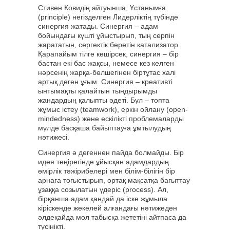
Стивен Ковидің айтуынша, Ұстанымға
(principle) негізделген Лидерліктің түбінде
синергия жатады. Синергия – адам
бойындағы күшті ұйыстырып, тың серпін
жарататын, сергектік беретін катализатор.
Қарапайым тілге көшірсек, синергия – бір
бастан екі бас жақсы, немесе кез келген
нәрсенің жарқа-бөлшегінен біртұтас халі
артық деген ұғым. Синергия – креативті
ынтымақты қалайтын тындырымды
жандардың қалыпты әдеті. Бұл – топта
жұмыс істеу (teamwork), еркін ойлану (open-
mindedness) және ескілікті проблемаларды
мүлде басқаша байыптауға ұмтылудың
нәтижесі.
Синергия ә дегеннен пайда болмайды. Бір
идея төңірегінде ұйысқан адамдардың
өмірлік тәжірибелері мен білім-білігін бір
арнаға тоғыстырып, ортақ мақсатқа бағыттау
ұзаққа созылатын үдеріс (process). Ал,
бірқанша адам қандай да іске жұмыла
кіріскенде жекелей алғандағы нәтижеден
әлдеқайда мол табысқа жететіні айтпаса да
түсінікті.