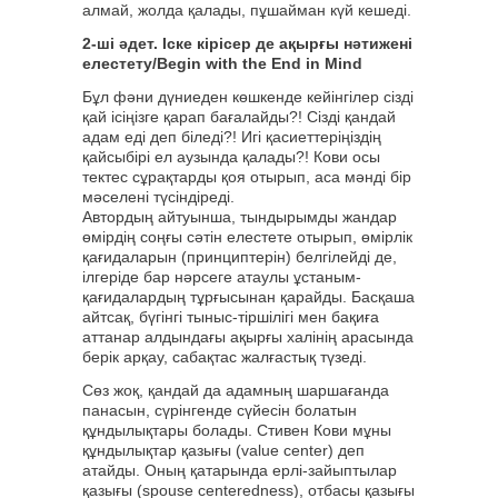
алмай, жолда қалады, пұшайман күй кешеді.
2-ші әдет. Іске кірісер де ақырғы нәтижені
елестету/Begin with the End in Mind
Бұл фәни дүниеден көшкенде кейінгілер сізді
қай ісіңізге қарап бағалайды?! Сізді қандай
адам еді деп біледі?! Игі қасиеттеріңіздің
қайсыбірі ел аузында қалады?! Кови осы
тектес сұрақтарды қоя отырып, аса мәнді бір
мәселені түсіндіреді.
Автордың айтуынша, тындырымды жандар
өмірдің соңғы сәтін елестете отырып, өмірлік
қағидаларын (принциптерін) белгілейді де,
ілгеріде бар нәрсеге атаулы ұстаным-
қағидалардың тұрғысынан қарайды. Басқаша
айтсақ, бүгінгі тыныс-тіршілігі мен бақиға
аттанар алдындағы ақырғы халінің арасында
берік арқау, сабақтас жалғастық түзеді.
Сөз жоқ, қандай да адамның шаршағанда
панасын, сүрінгенде сүйесін болатын
құндылықтары болады. Стивен Кови мұны
құндылықтар қазығы (value center) деп
атайды. Оның қатарында ерлі-зайыптылар
қазығы (spouse centeredness), отбасы қазығы