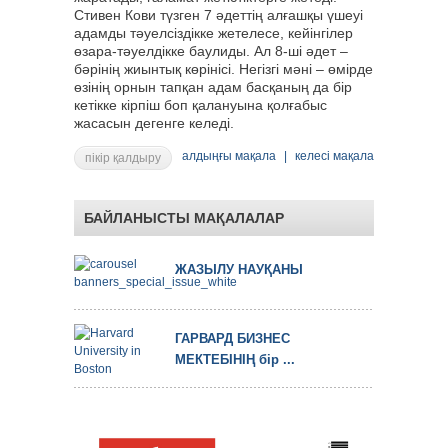
Стивен Кови түзген 7 әдеттің алғашқы үшеуі
адамды тәуелсіздікке жетелесе, кейінгілер
өзара-тәуелдікке баулиды. Ал 8-ші әдет –
бәрінің жиынтық көрінісі. Негізгі мәні – өмірде
өзінің орнын тапқан адам басқаның да бір
кетікке кірпіш боп қалануына қолғабыс
жасасын дегенге келеді.
алдыңғы мақала
|
келесі мақала
пікір қалдыру
БАЙЛАНЫСТЫ МАҚАЛАЛАР
ЖАЗЫЛУ НАУҚАНЫ
ГАРВАРД БИЗНЕС
МЕКТЕБІНІҢ бір ...