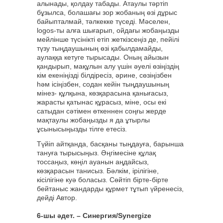
алынады, қолдау табады. Атаулы тәртіп
бұзылса, болашағы зор жобаның өзі дұрыс
байыпталмай, тәлкекке түседі. Мәселен,
logos-ты алға шығарып, ойдағы жобаңызды
мейлінше түсінікті етіп жеткізсеңіз де, пейілі
түзу тыңдаушының өзі қабылдамайды,
аулаққа кетуге тырысады. Оның айызын
қандырып, мақұлын алу үшін әуелі өзіңіздің
кім екеніңізді білдіресіз, әрине, сөзіңізбен
һәм ісіңізбен, содан кейін тыңдаушының
мінез- құлқына, көзқарасына қанығасыз,
жарасты қатынас құрасыз, міне, осы екі
сатыдан сәтімен өткеннен соңғы жерде
мақтаулы жобаңызды я да ұтырлы
ұсынысыңызды тілге етесіз.
Түйіп айтқанда, басқаны тыңдауға, барынша
тануға тырысыңыз. Әңгімесіне құлақ
тоссаңыз, көңіл ауанын аңдайсыз,
көзқарасын танисыз. Бәлкім, ірілігіне,
кісілігіне куә боласыз. Сөйтіп бірте-бірте
бейтаныс жандарды құрмет тұтып үйренесіз,
дейді Автор.
6-шы әдет. – Синергия/Synergize