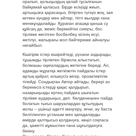
оралып, қолыңыздың қалай тұсалғанын
байқамай қаласыз. Бірде есіңізді жиып,
артыңызға қарасаңыз, бітірген түгіңіз жоқ; зая
кеткен күндер мен айлар, тіпті жылдар ғана
менмұндалайды. Қураған ағашқа қанша су
құйсаң да, жеміс бермейтіні сияқты, бос
тірлікке жегілген босбелбеу кісінің өсуі,
жетілуі, жапырағы мол бәйтерекке айналуы
неғайбыл.
Кішігірім істер кішірейтеді, рухани аздырады,
тұшымды тірліктен біржола алыстатып,
болмашы оқиғалардың жетегіне береді. Ал,
адамды мұратқа жеткізетін пайдалы істер
артық қайрат, өлшеусіз жігер, проактивтілік
тілейді. Сондықтан Автор айтады, берері аз
берекесіз істерді қақас қалдырып,
назарыңызды ертең пайдаға шығатын
тірлікке аударыңыз, деп. Көлденеңнен пайда
болатын тығыз шаруалардан құтылудың
жолы – үшінші әдетті меңгеру, яғни, әу баста
белгіленген ұстаным мен қағидаларды
өмірде қалтқысыз қолдануға, көңіл соқпаса
да, қажетті жұмыспен ғана шұғылдануға
бекіну.