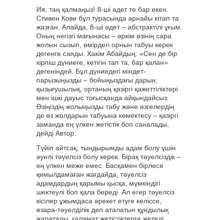
Ия, таң қалмаңыз! 8-ші әдет те бар екен.
Стивен Кови бұл турасында арнайы кітап та
жазған. Алайда, 8-ші әдет – абстрактілі ұғым.
Оның негізгі мағынасы – әркім өзінің сара
жолын сызып, өмірдегі орнын табуы керек
дегенге саяды. Хакім Абайдың: «Сен де бір
кірпіш дүниеге, кетігін тап та, бар қалан»
дегеніндей. Бұл дүниедегі міндет-
парызыңызды – бойыңыздағы дарын,
қызығушылық, ортаның қазіргі қажеттіліктері
мен ішкі дауыс тоғысқанда айқындайсыз.
Өзіңіздің жолыңызды табу және өзгелердің
де өз жолдарын табуына көмектесу – қазіргі
заманда ең үлкен жетістік боп саналады,
дейді Автор.
Түйіп айтсақ, тындырымды адам болу үшін
әуелі тәуелсіз болу керек. Бірақ тәуелсіздік –
ең үлкен меже емес. Басқамен бірлесе
қимылдамаған жағдайда, тәуелсіз
адамдардың қарымы қысқа, мүмкіндігі
шектеулі боп қала береді. Ал егер тәуелсіз
кісілер ұжымдаса әрекет етуге келіссе,
өзара-тәуелділік деп аталатын құндылық
жаратады, ғаламат жетістіктерге жетеді.