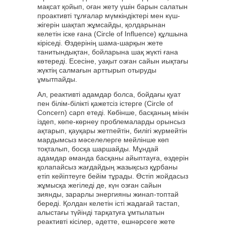
мақсат қойып, оған жету үшін барын салатын
проактивті тұлғалар мүмкіндіктері мен күш-
жігерін шақтап жұмсайды, қолдарынан
келетін іске ғана (Circle of Influence) құлшына
кіріседі. Өздерінің шама-шарқын жете
танитындықтан, бойларына шақ жүкті ғана
көтереді. Есесіне, уақыт озған сайын иықтағы
жүктің салмағын арттырып отыруды
ұмытпайды.
Ал, реактивті адамдар болса, бойдағы қуат
пен білім-білікті қажетсіз істерге (Circle of
Concern) сарп етеді. Көбінше, басқаның мінін
іздеп, көпе-көрнеу проблемаларды орынсыз
ақтарып, қауқары жетпейтін, билігі жүрмейтін
мардымсыз мәселелерге мейлінше көп
тоқталып, босқа шаршайды. Мұндай
адамдар әманда басқаны айыптауға, өздерін
қолапайсыз жағдайдың жазықсыз құрбаны
етіп кейіптеуге бейім тұрады. Өстіп жойдасыз
жұмысқа жегіледі де, күн озған сайын
зиянды, зарарлы энергияны жинап-топтай
береді. Қолдан келетін істі жадағай тастап,
алыстағы түйінді тарқатуға ұмтылатын
реактивті кісілер, әдетте, ешнәрсеге жете