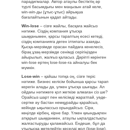
парадигмалар. Автор атаулы бестіктің әр
түрлі басымдығы мен маңызын атай келе,
win-win-ды (ұтыс-ұтыс) айрықша
бағалайтынын қадап айтады.
Win-lose
– сізге жайлы, басқаға жайсыз
нәтиже. Сіздің компания ұтысқа
шыққанымен, қарсы тараптың есесі кетеді,
сіздің компанияға деген ілтипаты азаяды.
Қысқа-мерзімде орасан пайдаға кенелесіз,
бірақ ұзақ-мерзімде сенімді серігіңізден
айырылып, жалғыз қаласыз. Дәріпті көрінген
win-lose ертең lose-lose-ға айналуы бек
мүмкін.
Lose-win
– қайшы топқа оң, сізге теріс
нәтиже. Бизнес келісім бойынша қарсы тарап
керегін алады да, үлкен ұтысқа шығады. Ал
ойдағы нәтижеге қол жеткізе алмаған сіз ше?
Орайсыз шарт пен келісімді жаратпай, уәде-
сертке әу бастан немқұрайды қарайсыз,
кейінде ықылассыз орындайсыз. Сірә,
көңілде кірбең, кірне бар. Үлкен қиындықпен
атқарып шыққанмен, атаулы ықпалдастықты
жалғастыруды қаламайсыз. Ендеше, бұл да
ұтылысқа жетелейтін кеселді жол (lose-lose).