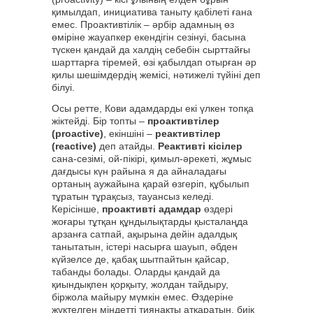
қимылдап, инициатива таныту қабілеті ғана
емес. Проактивтілік – әрбір адамның өз
өміріне жауапкер екендігін сезінуі, басына
түскен қандай да халдің себебін сырттайғы
шарттарға тіремей, өзі қабылдап отырған әр
қилы шешімдердің жемісі, нәтижелі түйіні деп
білуі.
Осы ретте, Кови адамдарды екі үлкен топқа
жіктейді. Бір топты –
проактивтілер
(proactive)
, екіншіні –
реактивтілер
(reactive)
деп атайды.
Реактивті кісілер
сана-сезімі, ой-пікірі, қимыл-әрекеті, жұмыс
дағдысы күн райына я да айналадағы
ортаның аужайына қарай өзгеріп, құбылып
тұратын тұрақсыз, тауансыз келеді.
Керісінше,
проактивті адамдар
өздері
жоғары тұтқан құндылықтарды қысталаңда
арзанға сатпай, ақырына дейін адалдық
танытатын, істері насырға шауып, әбден
күйзелсе де, қабақ шытпайтын қайсар,
табанды болады. Оларды қандай да
қиындықпен қорқыту, жолдан тайдыру,
біржола майыру мүмкін емес. Өздеріне
жүктелген міндетті тиянақты атқаратын, биік