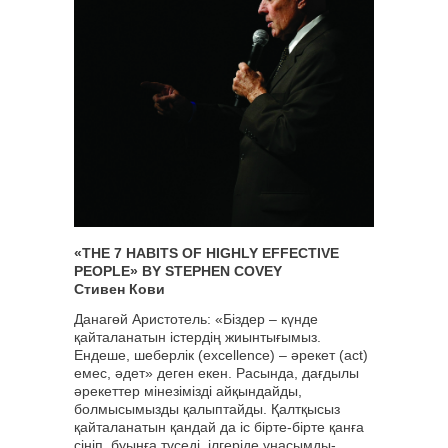
«THE 7 HABITS OF HIGHLY EFFECTIVE
PEOPLE» BY STEPHEN COVEY
Стивен Кови
Данагөй Аристотель: «Біздер – күнде
қайталанатын істердің жиынтығымыз.
Ендеше, шеберлік (excellence) – әрекет (act)
емес, әдет» деген екен. Расында, дағдылы
әрекеттер мінезімізді айқындайды,
болмысымызды қалыптайды. Қалтқысыз
қайталанатын қандай да іс бірте-бірте қанға
сіңіп, буынға түседі, ілгеріде ұнасымды-