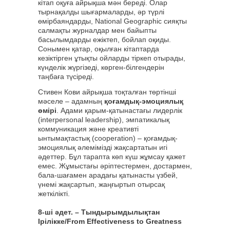
кітап оқуға айрықша мән береді. Олар
тырнақалды шығармаларды, әр түрлі
өмірбаяндарды, National Geographic сияқты
салмақты журналдар мен байыпты
басылымдарды ежіктеп, бойлап оқиды.
Сонымен қатар, оқылған кітаптарда
кезіктірген ұтықты ойларды тіркеп отырады,
күнделік жүргізеді, көрген-білгендерін
таңбаға түсіреді.
Стивен Кови айрықша тоқталған төртінші
мәселе – адамның
қоғамдық-эмоциялық
өмірі
. Адами қарым-қатынастағы лидерлік
(interpersonal leadership), эмпатикалық
коммуникация және креативті
ынтымақтастық (cooperation) – қоғамдық-
эмоциялық әлемімізді жақсартатын игі
әдеттер. Бұл тарапта көп күш жұмсау қажет
емес. Жұмыстағы әріптестермен, достармен,
бала-шағамен арадағы қатынасты үзбей,
үнемі жақсартып, жаңғыртып отырсақ
жеткілікті.
8-ші әдет. – Тындырымдылықтан
Ірілікке/From Effectiveness to Greatness