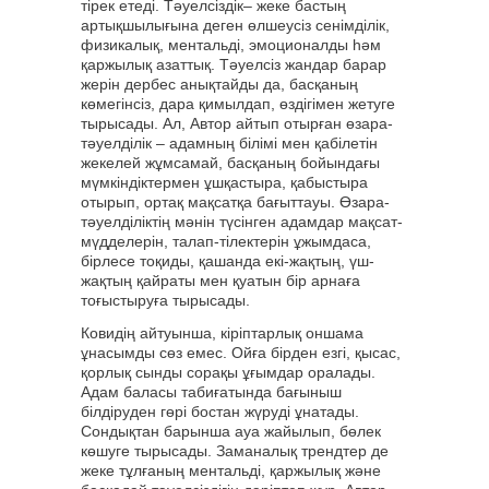
тірек етеді. Тәуелсіздік– жеке бастың
артықшылығына деген өлшеусіз сенімділік,
физикалық, ментальді, эмоционалды һәм
қаржылық азаттық. Тәуелсіз жандар барар
жерін дербес анықтайды да, басқаның
көмегінсіз, дара қимылдап, өздігімен жетуге
тырысады. Ал, Автор айтып отырған өзара-
тәуелділік – адамның білімі мен қабілетін
жекелей жұмсамай, басқаның бойындағы
мүмкіндіктермен ұшқастыра, қабыстыра
отырып, ортақ мақсатқа бағыттауы. Өзара-
тәуелділіктің мәнін түсінген адамдар мақсат-
мүдделерін, талап-тілектерін ұжымдаса,
бірлесе тоқиды, қашанда екі-жақтың, үш-
жақтың қайраты мен қуатын бір арнаға
тоғыстыруға тырысады.
Ковидің айтуынша, кіріптарлық оншама
ұнасымды сөз емес. Ойға бірден езгі, қысас,
қорлық сынды сорақы ұғымдар оралады.
Адам баласы табиғатында бағыныш
білдіруден гөрі бостан жүруді ұнатады.
Сондықтан барынша ауа жайылып, бөлек
көшуге тырысады. Заманалық трендтер де
жеке тұлғаның ментальді, қаржылық және