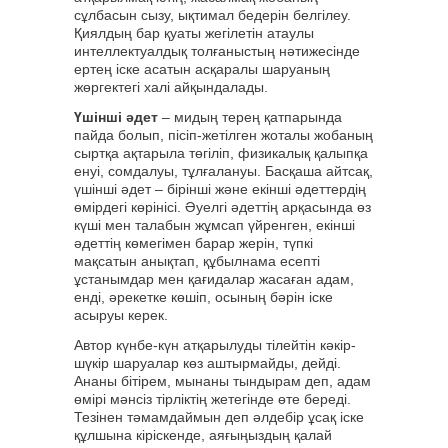
сұлбасын сызу, ықтимал бедерін белгілеу.
Қиялдың бар қуаты жегілетін атаулы
интеллектуалдық толғаныстың нәтижесінде
ертең іске асатын асқаралы шаруаның
жөргектегі халі айқындалады.
Үшінші әдет
– мидың терең қатпарында
пайда болып, пісіп-жетілген жоталы жобаның
сыртқа ақтарыла төгіліп, физикалық қалыпқа
енуі, сомдалуы, тұлғалануы. Басқаша айтсақ,
үшінші әдет – бірінші және екінші әдеттердің
өмірдегі көрінісі. Әуелгі әдеттің арқасында өз
күші мен талабын жұмсап үйренген, екінші
әдеттің көмегімен барар жерін, түпкі
мақсатын анықтап, құбылнама есепті
ұстанымдар мен қағидалар жасаған адам,
енді, әрекетке көшіп, осының бәрін іске
асыруы керек.
Автор күнбе-күн атқарылуды тілейтін кәкір-
шүкір шаруалар көз аштырмайды, дейді.
Ананы бітірем, мынаны тындырам деп, адам
өмірі мәнсіз тірліктің жетегінде өте береді.
Тезінен тәмамдаймын деп әлдебір ұсақ іске
құлшына кіріскенде, аяғыңыздың қалай