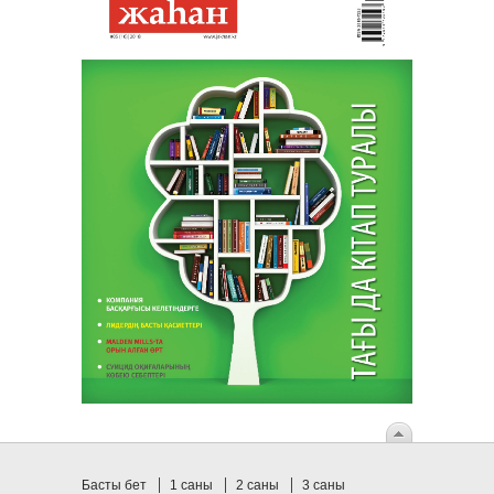
Басты бет
1 саны
2 саны
3 саны