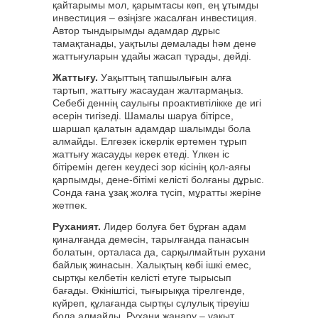
қайтарымы мол, қарымтасы көп, ең ұтымды
инвестиция – өзіңізге жасалған инвестиция.
Автор тындырымды адамдар дұрыс
тамақтанады, уақтылы демалады һәм дене
жаттығуларын ұдайы жасап тұрады, дейді.
Жаттығу.
Уақыттың тапшылығын алға
тартып, жаттығу жасаудан жалтармаңыз.
Себебі деннің саулығы проактивтілікке де игі
әсерін тигізеді. Шамалы шаруа бітірсе,
шаршап қалатын адамдар шалымды бола
алмайды. Елгезек іскерлік ертемен тұрып
жаттығу жасауды керек етеді. Үлкен іс
бітіремін деген кеудесі зор кісінің қол-аяғы
қарпымды, дене-бітімі келісті болғаны дұрыс.
Сонда ғана ұзақ жолға түсіп, мұратты жеріне
жетпек.
Руханият.
Лидер болуға бет бұрған адам
қиналғанда демесін, тарылғанда панасын
болатын, орталаса да, сарқылмайтын рухани
байлық жинасын. Халықтың көбі ішкі емес,
сыртқы келбетін келісті етуге тырысып
бағады. Өкініштісі, тығырыққа тірелгенде,
күйреп, құлағанда сыртқы сұлулық тіреуіш
бола алмайды. Рухани жаңару – уақыт