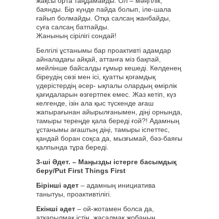
жақсы орта таңдамайды. Ол – мәңгілік,
баянды. Бір күнде пайда болып, іле-шала
ғайып болмайды. Отқа салсаң жанбайды,
суға салсаң батпайды.
Жанының сірілігі сондай!
Белгілі ұстанымы бар проактивті адамдар
айналадағы айқай, аттанға міз бақпай,
мейлінше байсалды ғұмыр кешеді. Көлденең
біреудің сөзі мен ісі, қуатты қоғамдық
үдерістердің әсер- ықпалы олардың өмірлік
қағидаларын өзгертпек емес. Жаз кетіп, күз
келгенде, ізін ала қыс түскенде ағаш
жапырағынан айырылғанымен, діңі орнында,
тамыры тереңде қала береді ғой?! Адамның
ұстанымы ағаштың діңі, тамыры іспеттес,
қандай боран соқса да, мызғымай, бәз-баяғы
қалпында тұра береді.
3-ші Әдет. – Маңызды істерге басымдық
беру/Put First Things First
Бірінші әдет
– адамның инициатива
танытуы, проактивтілігі.
Екінші әдет
– ой-жотамен болса да,
атқарылмақ істің, жасалмақ жобаның