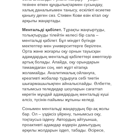
тезінен өткен құндылықтармен сусындау,
халық даналығымен танысу, ескілікті өсиетке
қанығу деген сөз. Стивен Кови өзін кітап оқу
арқылы жаңартады.
Ментальді қабілет.
Тұрақты жаңғыртуды,
толықтыруды тілейтін келесі бір сала –
ментальді қабілет. Бұл міндет бүгінде
мектептер мен университтерге берілген.
Орта және жоғарғы оқу орнын тауысқан
адамдардың ментальді қабілеттері әжептәуір
артық болады. Алайда, оқу орындарын
тәмамдаған соң, көп жұрт кітапқа
жоламайды. Аналитикалық ойлануға,
креативті жобалар тудыруға себі тиетін
шығармашылықпен айналыспайды. Әлбетте,
татымсыз теледидар шоуларын сағаттап
көретін мұндай адамдардың ментальді күші
әлсіз, түсінік-пайымы жұпыны келеді.
Сонымен ментальді жаңарудың бір-ақ жолы
бар. Ол – үздіксіз үйрену, тынымсыз оқу,
тоқтаусыз іздену. Автордың айтуынша,
проактивті адамдар өздерін дамытудың
әрқилы жолдарын іздеп, табады. Әсіресе,