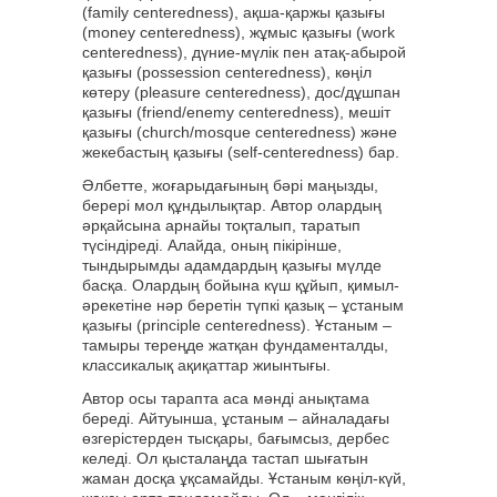
(family centeredness), ақша-қаржы қазығы
(money centeredness), жұмыс қазығы (work
centeredness), дүние-мүлік пен атақ-абырой
қазығы (possession centeredness), көңіл
көтеру (pleasure centeredness), дос/дұшпан
қазығы (friend/enemy centeredness), мешіт
қазығы (church/mosque centeredness) және
жекебастың қазығы (self-centeredness) бар.
Әлбетте, жоғарыдағының бәрі маңызды,
берері мол құндылықтар. Автор олардың
әрқайсына арнайы тоқталып, таратып
түсіндіреді. Алайда, оның пікірінше,
тындырымды адамдардың қазығы мүлде
басқа. Олардың бойына күш құйып, қимыл-
әрекетіне нәр беретін түпкі қазық – ұстаным
қазығы (principle centeredness). Ұстаным –
тамыры тереңде жатқан фундаменталды,
классикалық ақиқаттар жиынтығы.
Автор осы тарапта аса мәнді анықтама
береді. Айтуынша, ұстаным – айналадағы
өзгерістерден тысқары, бағымсыз, дербес
келеді. Ол қысталаңда тастап шығатын
жаман досқа ұқсамайды. Ұстаным көңіл-күй,