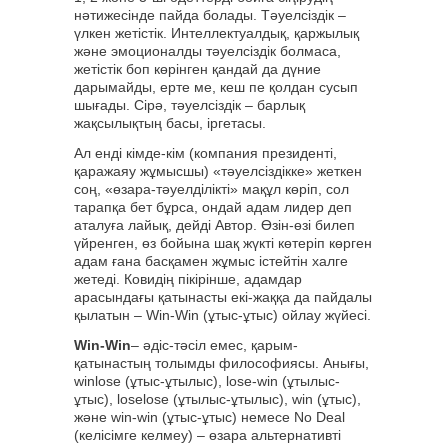
нәтижесінде пайда болады. Тәуелсіздік –
үлкен жетістік. Интеллектуалдық, қаржылық
және эмоционалды тәуелсіздік болмаса,
жетістік боп көрінген қандай да дүние
дарымайды, ерте ме, кеш пе қолдан сусып
шығады. Сірә, тәуелсіздік – барлық
жақсылықтың басы, іргетасы.
Ал енді кімде-кім (компания президенті,
қаражаяу жұмысшы) «тәуелсіздікке» жеткен
соң, «өзара-тәуелділікті» мақұл көріп, сол
тарапқа бет бұрса, ондай адам лидер деп
аталуға лайық, дейді Автор. Өзін-өзі билеп
үйренген, өз бойына шақ жүкті көтеріп көрген
адам ғана басқамен жұмыс істейтін халге
жетеді. Ковидің пікірінше, адамдар
арасындағы қатынасты екі-жаққа да пайдалы
қылатын – Win-Win (ұтыс-ұтыс) ойлау жүйесі.
Win-Win
– әдіс-тәсіл емес, қарым-
қатынастың толымды философиясы. Анығы,
winlose (ұтыс-ұтылыс), lose-win (ұтылыс-
ұтыс), loselose (ұтылыс-ұтылыс), win (ұтыс),
және win-win (ұтыс-ұтыс) немесе No Deal
(келісімге келмеу) – өзара альтернативті