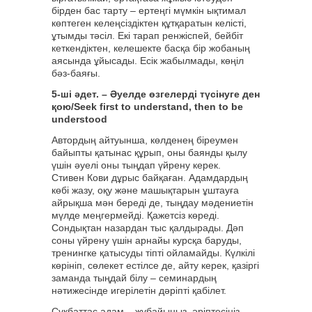
бірден бас тарту – ертеңгі мүмкін ықтимал
көптеген келеңсіздіктен құтқаратын келісті,
ұтымды тәсіл. Екі тарап ренжіспей, бейбіт
кеткендіктен, келешекте басқа бір жобаның
аясында ұйысады. Есік жабылмады, көңіл
бәз-баяғы.
5-ші әдет. – Әуелде өзгелерді түсінуге ден
қою/Seek first to understand, then to be
understood
Автордың айтуынша, көлденең біреумен
байыпты қатынас құрып, оны баянды қылу
үшін әуелі оны тыңдап үйрену керек.
Стивен Кови дұрыс байқаған. Адамдардың
көбі жазу, оқу және машықтарын ұштауға
айрықша мән береді де, тыңдау мәдениетін
мүлде меңгермейді. Қажетсіз көреді.
Сондықтан назардан тыс қалдырады. Дәп
соны үйрену үшін арнайы курсқа баруды,
тренингке қатысуды тіпті ойламайды. Күлкілі
көрініп, сөлекет естілсе де, айту керек, қазіргі
заманда тыңдай білу – семинардың
нәтижесінде игерілетін дәріпті қабілет.
Сұқбаттас адам – жұбайыңыз, әріптесіңіз