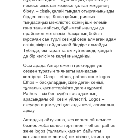
немесе оқыстан кездесе қалған көлденең
біреу, – сіздің қалай тыңдап отырғаныңызды
бірден сезеді. Көңіл қойып, риясыз
тыңдасаңыз мәжілістес кісінің ішкі әлемін
ғана танымайсыз, бұйымтайыңызды да
орайымен жеткізесіз. Басқаның бойын
құрсаған сан түрлі сезімді сезе алмаған адам
өзінің пікірін ойдағыдай білдіре алмайды.
Түбінде, екі тарап та екі күй кешеді, қандай
да бір келісімге келуі қиындайды.
Осы арада Автор ежелгі гректердің үш
сөзден тұратын тиянақты қағидасын
келтіреді. Олар – ethos, pathos және logos.
Ethos – басқалардың сізге деген сенімі,
тұлғалық қасиеттеріңізге деген құрметі.
Pathos – сіз бен сұқбаттас адамның
арасындағы ой, сезім үйлестігі. Logos –
екеуара әңгімедегі қисынды желі, логикалық
арқау.
Автордың айтуынша, кез келген ой немесе
бизнес жоба келесі тәртіппен – ethos, pathos
және logos (тұлғалық қасиет, байыпты
қатынас және логика) жеткізілсе, ілтипатқа