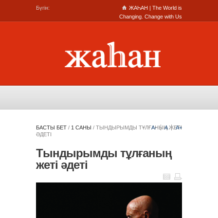
Бүгін:
ЖАҺАН | The World is
Changing. Change with Us
БАСТЫ БЕТ
/
1 САНЫ
/
ТЫНДЫРЫМДЫ ТҰЛҒАНЫҢ ЖЕТІ
A-
A
A+
ӘДЕТІ
Тындырымды тұлғаның
жеті әдеті