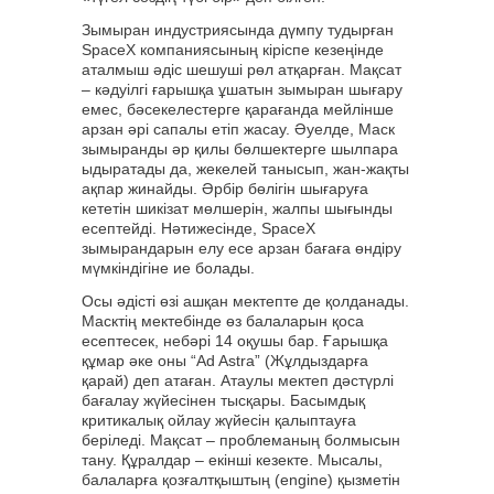
Зымыран индустриясында дүмпу тудырған
SpaceX компаниясының кіріспе кезеңінде
аталмыш әдіс шешуші рөл атқарған. Мақсат
– кәдуілгі ғарышқа ұшатын зымыран шығару
емес, бәсекелестерге қарағанда мейлінше
арзан әрі сапалы етіп жасау. Әуелде, Маск
зымыранды әр қилы бөлшектерге шылпара
ыдыратады да, жекелей танысып, жан-жақты
ақпар жинайды. Әрбір бөлігін шығаруға
кететін шикізат мөлшерін, жалпы шығынды
есептейді. Нәтижесінде, SpaceX
зымырандарын елу есе арзан бағаға өндіру
мүмкіндігіне ие болады.
Осы әдісті өзі ашқан мектепте де қолданады.
Масктің мектебінде өз балаларын қоса
есептесек, небәрі 14 оқушы бар. Ғарышқа
құмар әке оны “Ad Astra” (Жұлдыздарға
қарай) деп атаған. Атаулы мектеп дәстүрлі
бағалау жүйесінен тысқары. Басымдық
критикалық ойлау жүйесін қалыптауға
беріледі. Мақсат – проблеманың болмысын
тану. Құралдар – екінші кезекте. Мысалы,
балаларға қозғалтқыштың (engine) қызметін