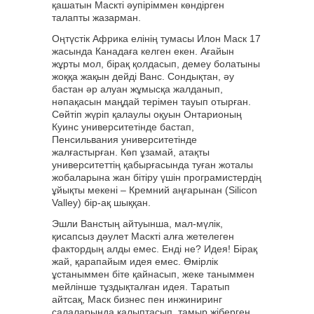
қашатын Маскті әупіріммен көндірген
талапты жазарман.
Оңтүстік Африка елінің тумасы Илон Маск 17
жасында Канадаға келген екен. Ағайын
жұрты мол, бірақ қолдасып, демеу болатыны
жоққа жақын дейді Ванс. Сондықтан, әу
бастан әр алуан жұмысқа жалданып,
нәпақасын маңдай терімен тауып отырған.
Сөйтіп жүріп қалаулы оқуын Онтарионың
Куинс университетінде бастап,
Пенсильвания университетінде
жалғастырған. Көп ұзамай, атақты
университеттің қабырғасында туған жоталы
жобаларына жан бітіру үшін програмистердің
ұйықты мекені – Кремний аңғарынан (Silicon
Valley) бір-ақ шыққан.
Эшли Ванстың айтуынша, мал-мүлік,
қисапсыз дәулет Маскті алға жетелеген
фактордың алды емес. Енді не? Идея! Бірақ
жай, қарапайым идея емес. Өмірлік
ұстаныммен біте қайнасып, жеке таныммен
мейлінше тұздықталған идея. Таратып
айтсақ, Маск бизнес пен инжиниринг
салаларында қалыптасып, тамыр жіберген