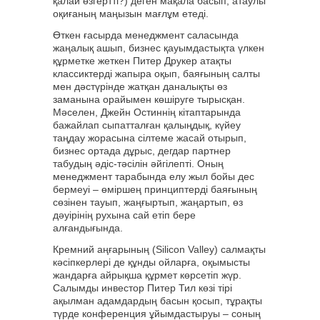
қалай өзгертті?) деген мақала басып, атаулы
оқиғаның маңызын мағлұм етеді.
Өткен ғасырда менеджмент саласында
жаңалық ашып, бизнес қауымдастықта үлкен
құрметке жеткен Питер Друкер атақты
классиктерді жапыра оқып, баяғының салты
мен дәстүрінде жатқан даналықты өз
заманына орайымен көшіруге тырысқан.
Мәселен, Джейн Остиннің кітаптарында
бажайлап сыпатталған қалыңдық, күйеу
таңдау жорасына сілтеме жасай отырып,
бизнес ортада дұрыс, дегдар партнер
табудың әдіс-тәсілін әйгілепті. Оның
менеджмент тарабында елу жыл бойы дес
бермеуі – өміршең принциптерді баяғының
сөзінен тауып, жаңғыртып, жаңартып, өз
дәуірінің рухына сай етіп бере
алғандығында.
Кремний аңғарының (Silicon Valley) салмақты
кәсіпкерлері де құнды ойларға, оқымысты
жандарға айрықша құрмет көрсетіп жүр.
Салымды инвестор Питер Тил көзі тірі
ақылман адамдардың басын қосып, тұрақты
түрде конференция ұйымдастыруы – соның