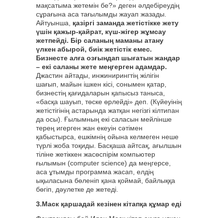
мақсатыма жетемін бе?» деген әлдебіреудің
сұрағына аса тағылымды жауап жазады.
Айтуынша,
қазіргі заманда жетістікке жету
үшін қажыр-қайрат, күш-жігер жұмсау
жетпейді. Бір саланың маманы атану
үлкен абырой, биік жетістік емес.
Бизнесте алға озғындап шығатын жандар
– екі саланы жете меңгерген адамдар.
Джастин айтады, инжинирингтің жілігін
шағып, майын ішкен кісі, сонымен қатар,
бизнестің қағидаларын қапысыз таныса,
«басқа шауып, төске өрлейді» деп. (Күйеуінің
жетістігінің астарында жатқан негізгі кілтипан
да осы). Ғылымның екі саласын мейлінше
терең игерген жан екеуін сәтімен
қабыстырса, ешкімнің ойына келмеген неше
түрлі жоба тоқиды. Басқаша айтсақ, ағылшын
тіліне жетіккен жасөспірім компьютер
ғылымын (computer science) да меңгерсе,
аса ұтымды программа жасап, елдің
ықыласына бөленіп қана қоймай, байлыққа
бөгіп, дәулетке де жетеді.
3.Маск қаршадай кезінен кітапқа құмар еді