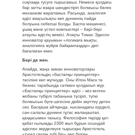
соқпаққа түсуге тырысамыз. Немесе қолдағы
бар затты өзара шендестіріп болмысы бөлек
механизм жаратамыз. Расында, аналогия
әдісі жақсылықты көп дүниенің пайда
болуына себепші болды. Баспа мәшинесі,
ұшақ және үстел компьютері – бәрі-бәрі
атаулы әдістің жемісі. Атақты Томас Эдисон
инноватор қауымын «логикаға мықты,
аналогияға жүйрік байқампаздар» деп
бағалаған екен.
Бәрі де жөн.
Алайда, жаңа заман инноваторлары
Аристотельдің «бастапқы принциптер»
тәсіліне көп жүгінуде. Оны Илон Маск та
бизнес тарабында сәтімен қолданып жүр.
«Бастапқы принциптер» әдісі – кез келген
жобаны түбірлі табанына түсіріп, түпкі
болмысын бүге-шігесіне дейін зерттеу деген
сөз. Басқаша айтқанда, нысанадағы күрделі,
сан-салалы дүниені тұтас жалаңаштап,
қаңқасымен танысу. Философия тәрізді қат-
қабат ғылымды 2300 жыл бұрын осындай
әдіспен зерделеуге тырысқан Аристотель
«түгел сөздің түбі бір» деп білген.