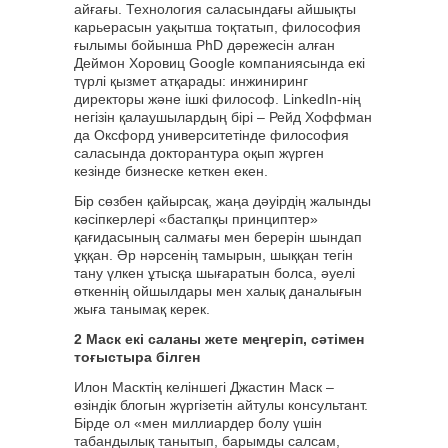
айғағы. Технология саласындағы айшықты
карьерасын уақытша тоқтатып, философия
ғылымы бойынша PhD дәрежесін алған
Деймон Хоровиц Google компаниясында екі
түрлі қызмет атқарады: инжиниринг
директоры және ішкі философ. LinkedIn-нің
негізін қалаушылардың бірі – Рейд Хоффман
да Оксфорд университетінде философия
саласында докторантура оқып жүрген
кезінде бизнеске кеткен екен.
Бір сөзбен қайырсақ, жаңа дәуірдің жалынды
кәсіпкерлері «бастапқы принциптер»
қағидасының салмағы мен берерін шындап
ұққан. Әр нәрсенің тамырын, шыққан тегін
тану үлкен ұтысқа шығаратын болса, әуелі
өткеннің ойшылдары мен халық даналығын
жыға танымақ керек.
2 Маск екі саланы жете меңгеріп, сәтімен
тоғыстыра білген
Илон Масктің келіншегі Джастин Маск –
өзіндік блогын жүргізетін айтулы консультант.
Бірде ол «мен миллиардер болу үшін
табандылық танытып, барымды салсам,