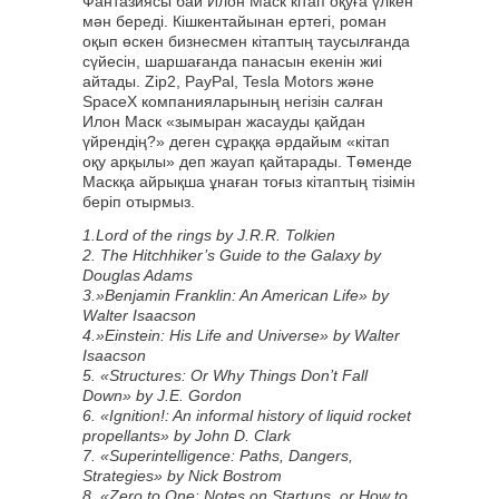
Фантазиясы бай Илон Маск кітап оқуға үлкен
мән береді. Кішкентайынан ертегі, роман
оқып өскен бизнесмен кітаптың таусылғанда
сүйесін, шаршағанда панасын екенін жиі
айтады. Zip2, PayPal, Tesla Motors және
SpaceX компанияларының негізін салған
Илон Маск «зымыран жасауды қайдан
үйрендің?» деген сұраққа әрдайым «кітап
оқу арқылы» деп жауап қайтарады. Төменде
Маскқа айрықша ұнаған тоғыз кітаптың тізімін
беріп отырмыз.
1.Lord of the rings by J.R.R. Tolkien
2. The Hitchhiker’s Guide to the Galaxy by
Douglas Adams
3.»Benjamin Franklin: An American Life» by
Walter Isaacson
4.»Einstein: His Life and Universe» by Walter
Isaacson
5. «Structures: Or Why Things Don’t Fall
Down» by J.E. Gordon
6. «Ignition!: An informal history of liquid rocket
propellants» by John D. Clark
7. «Superintelligence: Paths, Dangers,
Strategies» by Nick Bostrom
8. «Zero to One: Notes on Startups, or How to