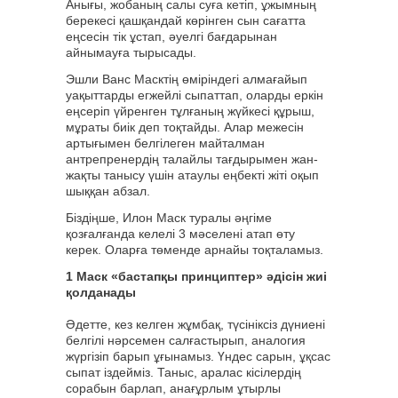
Анығы, жобаның салы суға кетіп, ұжымның
берекесі қашқандай көрінген сын сағатта
еңсесін тік ұстап, әуелгі бағдарынан
айнымауға тырысады.
Эшли Ванс Масктің өміріндегі алмағайып
уақыттарды егжейлі сыпаттап, оларды еркін
еңсеріп үйренген тұлғаның жүйкесі құрыш,
мұраты биік деп тоқтайды. Алар межесін
артығымен белгілеген майталман
антрепренердің талайлы тағдырымен жан-
жақты танысу үшін атаулы еңбекті жіті оқып
шыққан абзал.
Біздіңше, Илон Маск туралы әңгіме
қозғалғанда келелі 3 мәселені атап өту
керек. Оларға төменде арнайы тоқталамыз.
1 Маск «бастапқы принциптер» әдісін жиі
қолданады
Әдетте, кез келген жұмбақ, түсініксіз дүниені
белгілі нәрсемен салғастырып, аналогия
жүргізіп барып ұғынамыз. Үндес сарын, ұқсас
сыпат іздейміз. Таныс, аралас кісілердің
сорабын барлап, анағұрлым ұтырлы