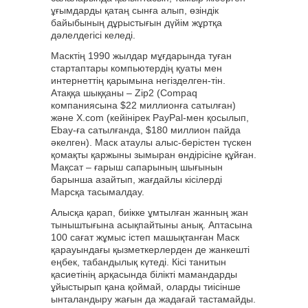
ұғымдарды қатаң сынға алып, өзіндік
байыбының дұрыстығын дүйім жұртқа
дәлелдегісі келеді.
Масктің 1990 жылдар мұғдарында туған
стартаптары компьютердің қуаты мен
интернеттің қарымына негізделген-тін.
Атаққа шыққаны – Zip2 (Compaq
компаниясына $22 миллионға сатылған)
және X.com (кейінірек PayPal-мен қосылып,
Ebay-ға сатылғанда, $180 миллион пайда
әкелген). Маск атаулы алыс-берістен түскен
қомақты қаржыны зымыран өндірісіне құйған.
Мақсат – ғарыш сапарының шығынын
барынша азайтып, жағдайлы кісілерді
Марсқа тасымалдау.
Алысқа қарап, биікке ұмтылған жанның жан
тыныштығына асықпайтыны анық. Аптасына
100 сағат жұмыс істеп машықтанған Маск
қарауындағы қызметкерлерден де жанкешті
еңбек, табандылық күтеді. Кісі танитын
қасиетінің арқасында білікті мамандарды
ұйыстырып қана қоймай, оларды тиісінше
ынталандыру жағын да жадағай тастамайды.