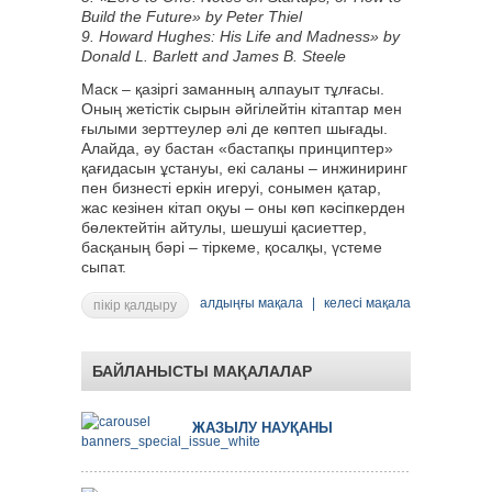
Build the Future» by Peter Thiel
9. Howard Hughes: His Life and Madness» by
Donald L. Barlett and James B. Steele
Маск – қазіргі заманның алпауыт тұлғасы.
Оның жетістік сырын әйгілейтін кітаптар мен
ғылыми зерттеулер әлі де көптеп шығады.
Алайда, әу бастан «бастапқы принциптер»
қағидасын ұстануы, екі саланы – инжиниринг
пен бизнесті еркін игеруі, сонымен қатар,
жас кезінен кітап оқуы – оны көп кәсіпкерден
бөлектейтін айтулы, шешуші қасиеттер,
басқаның бәрі – тіркеме, қосалқы, үстеме
сыпат.
алдыңғы мақала
|
келесі мақала
пікір қалдыру
БАЙЛАНЫСТЫ МАҚАЛАЛАР
ЖАЗЫЛУ НАУҚАНЫ