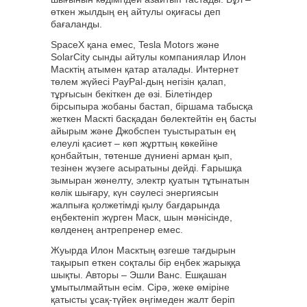
өткен жылдың ең айтулы оқиғасы деп
бағаланды.
SpaceX қана емес, Tesla Motors және
SolarCity сынды айтулы компаниялар Илон
Масктің атымен қатар аталады. Интернет
төлем жүйесі PayPal-дың негізін қалап,
тұрғысын бекіткен де өзі. Білетіндер
бірсыпыра жобаны бастап, біршама табысқа
жеткен Маскті басқадан бөлектейтін ең басты
айырым және Джобспен туыстыратын ең
елеулі қасиет – көп жұрттың көкейіне
қонбайтын, төтенше дүниені арман қып,
тезінен жүзеге асыратыны дейді. Ғарышқа
зымыран жөнелту, электр қуатын тұтынатын
көлік шығару, күн сәулесі энергиясын
жалпыға қолжетімді қылу бағдарында
еңбектеніп жүрген Маск, шын мәнісінде,
көлденең антрепренер емес.
Жуырда Илон Масктың өзгеше тағдырын
тақырып еткен соқталы бір еңбек жарыққа
шықты. Авторы – Эшли Ванс. Ешқашан
ұмытылмайтын есім. Сірә, жеке өміріне
қатысты ұсақ-түйек әңгімеден жалт беріп