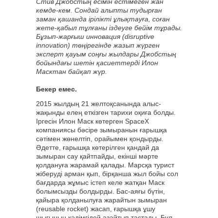
Стив Джобстың есімін естімеген жан
кемде-кем. Сондай алыпты тудырған
заман қашанда ірілікті ұлықтауға, соған
жете-қабыл тұлғаны іздеуге бейім тұрады.
Бұзып-жарғыш инновация (disruptive
innovation) төңірегінде жазып жүрген
эксперт қауым соңғы жылдары Джобстың
бойындағы шетін қасиеттерді Илон
Масктан байқап жүр.
Бекер емес.
2015 жылдың 21 желтоқсанында алыс-
жақынды елең еткізген тарихи оқиға болды.
Іргесін Илон Маск көтерген SpaceX
компаниясы бәсіре зымыранын ғарышқа
сәтімен жөнелтіп, орайымен қондырды.
Әдетте, ғарышқа көтерілген қандай да
зымыран сау қайтпайды, екінші мәрте
қолдануға жарамай қалады. Марсқа турист
жіберуді арман қып, бірқанша жыл бойы сол
бағдарда жұмыс істеп келе жатқан Маск
болымсызды болдырды. Бас-аяғы бүтін,
қайыра қолданылуға жарайтын зымыран
(reusable rocket) жасап, ғарышқа ұшу
шығынын кәдімгідей азайтып тастады. Бұл –