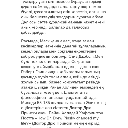
түсіндіру үшін кілт немесе бұрауыш тәрізді
құрал-саймандарды алға тарту шарт емес.
Әуелі, қозғалтқыштың өзін көрсетіп, артынша
оны бөлшектеудің жолдарын сұраған абзал.
Дәл осы сәтте құрал-сайманның қажет екені
анық көрінеді. Балалар да талассыз
қабылдайды.
Расында, Маск қана емес, жаңа заман
кәсіпкерлері өткеннің данагөй тұлғаларының
кемел ойлары мен соқталы еңбектеріне
көбірек үңілетін боп жүр. Стив Джобс: «Мен
бүкіл технологияларымды Сократпен
кездесуге айырбастар едім», – деген екен.
Роберт Грин сияқты қабырғалы ғалымның
қасында жүріп тәлім алған, кейінде өзіндік
жолын сызып, бизнес консультант ретінде
атаққа шыққан Райан Холидей өміріндегі ең
бұрылысты кезең деп, Епиктет атты
философпен танысқан уақытын айтады.
Миләди 55-135 жылдары жасаған Эпиктеттің
еңбектеріне жөн сілтеген Доктор Дрю
Прински екен. Райан Холидей Хаффингтон
Постта «How Dr. Drew Pinsky changed my
life?» (Доктор Дрю Прински менің өмірімді