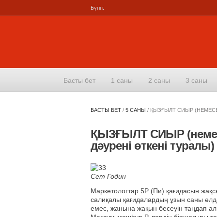
Бүгін:
Басты бет
1 саны
2 саны
3 саны
БАСТЫ БЕТ
/
5 САНЫ
/
ҚЫЗҒЫЛТ СИЫР (НЕМЕС
ҚЫЗҒЫЛТ СИЫР (неме
дәурені өткені туралы)
Сет Годин
Маркетологтар 5P (Пи) қағидасын жақсы
салиқалы қағидалардың ұзын саны әлдеқ
емес, жанына жақын бесеуін таңдап а