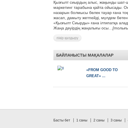
Қызғылт сиырдың алыс, жақынды шат-шә
маркетинг тарабына қайта ойысады. Он
назарын болмысы бөлек тауар ғана тоқ
жасап, дамыту жетпейді, мүлдем бөтен 
«Қызғылт Сиырды» ғана ілтипатқа алад
Жаңа дәуірдің жаңалығы осы…
[толығы
пікір қалдыру
БАЙЛАНЫСТЫ МАҚАЛАЛАР
«FROM GOOD TO
GREAT» ...
Басты бет
1 саны
2 саны
3 саны