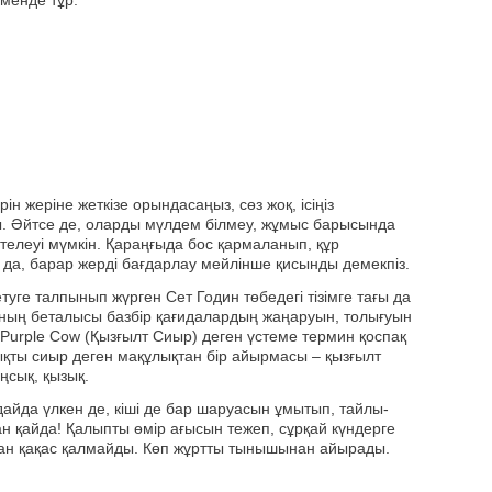
менде тұр:
рін жеріне жеткізе орындасаңыз, сөз жоқ, ісіңіз
ы. Әйтсе де, оларды мүлдем білмеу, жұмыс барысында
етелеуі мүмкін. Қараңғыда бос қармаланып, құр
да, барар жерді бағдарлау мейлінше қисынды демекпіз.
уге талпынып жүрген Cет Годин төбедегі тізімге тағы да
нның беталысы базбір қағидалардың жаңаруын, толығуын
а Purple Cow (Қызғылт Сиыр) деген үстеме термин қоспақ
ықты сиыр деген мақұлықтан бір айырмасы – қызғылт
ңсық, қызық.
айда үлкен де, кіші де бар шаруасын ұмытып, тайлы-
ан қайда! Қалыпты өмір ағысын тежеп, сұрқай күндерге
дан қақас қалмайды. Көп жұртты тынышынан айырады.