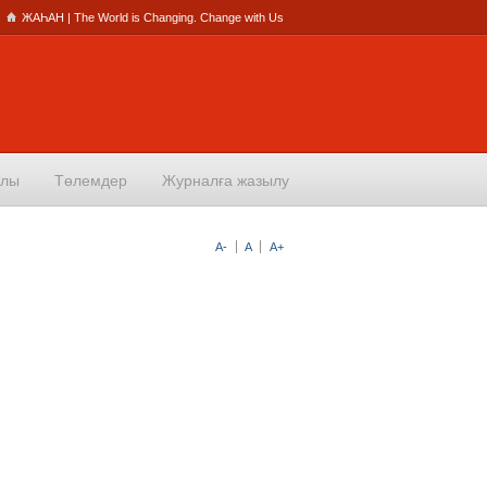
ЖАҺАН | The World is Changing. Change with Us
алы
Төлемдер
Журналға жазылу
A-
A
A+