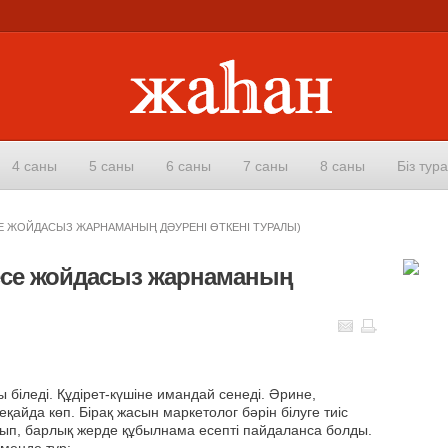
4 саны
5 саны
6 саны
7 саны
8 саны
Біз тур
Е ЖОЙДАСЫЗ ЖАРНАМАНЫҢ ДӘУРЕНІ ӨТКЕНІ ТУРАЛЫ)
се жойдасыз жарнаманың
 біледі. Құдірет-күшіне имандай сенеді. Әрине,
айда көп. Бірақ жасын маркетолог бәрін білуге тиіс
лып, барлық жерде құбылнама есепті пайдаланса болды.