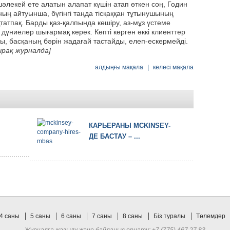
лекей ете алатын алапат күшін атап өткен соң, Годин
ың айтуынша, бүгінгі таңда тісқаққан тұтынушының
татпақ. Барды қаз-қалпында көшіру, аз-мұз үстеме
дүниелер шығармақ керек. Көпті көрген әккі клиенттер
ы, басқаның бәрін жадағай тастайды, елеп-ескермейді.
рақ журналда]
алдыңғы мақала
|
келесі мақала
КАРЬЕРАНЫ MCKINSEY-
ДЕ БАСТАУ – ...
4 саны
5 саны
6 саны
7 саны
8 саны
Біз туралы
Төлемдер