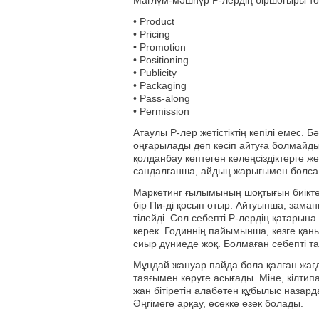
Мағлұм-мәшһүр P-лердің біршоғыры тө
• Product
• Pricing
• Promotion
• Positioning
• Publicity
• Packaging
• Pass-along
• Permission
Атаулы P-лер жетістіктің кепілі емес. Бә
оңғарылады деп кесіп айтуға болмайд
қолданбау көптеген келеңсіздіктерге ж
сандалғанша, айдың жарығымен болса 
Маркетинг ғылымының шоқтығын биіктет
бір Пи-ді қосып отыр. Айтуынша, зама
тілейді. Сол себепті P-лердің қатарын
керек. Годиннің пайымынша, көзге қан
сиыр дүниеде жоқ. Болмаған себепті та
Мұндай жануар пайда бола қалған жағд
таяғымен көруге асығады. Міне, кілтип
жан бітіретін алабөтен құбылыс назар
Әңгімеге арқау, өсекке өзек болады.