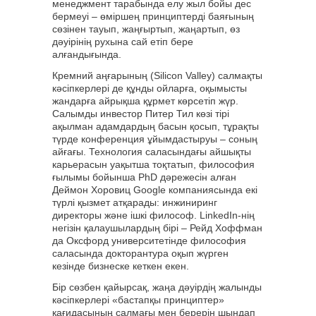
менеджмент тарабында елу жыл бойы дес
бермеуі – өміршең принциптерді баяғының
сөзінен тауып, жаңғыртып, жаңартып, өз
дәуірінің рухына сай етіп бере
алғандығында.
Кремний аңғарының (Silicon Valley) салмақты
кәсіпкерлері де құнды ойларға, оқымысты
жандарға айрықша құрмет көрсетіп жүр.
Салымды инвестор Питер Тил көзі тірі
ақылман адамдардың басын қосып, тұрақты
түрде конференция ұйымдастыруы – соның
айғағы. Технология саласындағы айшықты
карьерасын уақытша тоқтатып, философия
ғылымы бойынша PhD дәрежесін алған
Деймон Хоровиц Google компаниясында екі
түрлі қызмет атқарады: инжиниринг
директоры және ішкі философ. LinkedIn-нің
негізін қалаушылардың бірі – Рейд Хоффман
да Оксфорд университетінде философия
саласында докторантура оқып жүрген
кезінде бизнеске кеткен екен.
Бір сөзбен қайырсақ, жаңа дәуірдің жалынды
кәсіпкерлері «бастапқы принциптер»
қағидасының салмағы мен берерін шындап