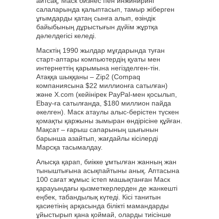
айтсақ, Маск бизнес пен инжиниринг
салаларында қалыптасып, тамыр жіберген
ұғымдарды қатаң сынға алып, өзіндік
байыбының дұрыстығын дүйім жұртқа
дәлелдегісі келеді.
Масктің 1990 жылдар мұғдарында туған
старт-аптары компьютердің қуаты мен
интернеттің қарымына негізделген-тін.
Атаққа шыққаны – Zip2 (Compaq
компаниясына $22 миллионға сатылған)
және X.com (кейінірек PayPal-мен қосылып,
Ebay-ға сатылғанда, $180 миллион пайда
әкелген). Маск атаулы алыс-берістен түскен
қомақты қаржыны зымыран өндірісіне құйған.
Мақсат – ғарыш сапарының шығынын
барынша азайтып, жағдайлы кісілерді
Марсқа тасымалдау.
Алысқа қарап, биікке ұмтылған жанның жан
тыныштығына асықпайтыны анық. Аптасына
100 сағат жұмыс істеп машықтанған Маск
қарауындағы қызметкерлерден де жанкешті
еңбек, табандылық күтеді. Кісі танитын
қасиетінің арқасында білікті мамандарды
ұйыстырып қана қоймай, оларды тиісінше