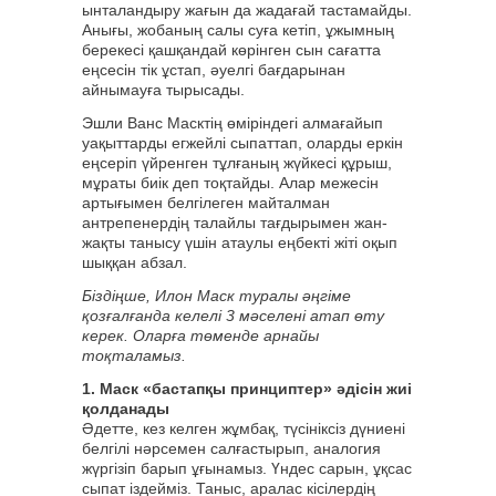
ынталандыру жағын да жадағай тастамайды.
Анығы, жобаның салы суға кетіп, ұжымның
берекесі қашқандай көрінген сын сағатта
еңсесін тік ұстап, әуелгі бағдарынан
айнымауға тырысады.
Эшли Ванс Масктің өміріндегі алмағайып
уақыттарды егжейлі сыпаттап, оларды еркін
еңсеріп үйренген тұлғаның жүйкесі құрыш,
мұраты биік деп тоқтайды. Алар межесін
артығымен белгілеген майталман
антрепенердің талайлы тағдырымен жан-
жақты танысу үшін атаулы еңбекті жіті оқып
шыққан абзал.
Біздіңше, Илон Маск туралы әңгіме
қозғалғанда келелі 3 мәселені атап өту
керек. Оларға төменде арнайы
тоқталамыз.
1. Маск «бастапқы принциптер» әдісін жиі
қолданады
Әдетте, кез келген жұмбақ, түсініксіз дүниені
белгілі нәрсемен салғастырып, аналогия
жүргізіп барып ұғынамыз. Үндес сарын, ұқсас
сыпат іздейміз. Таныс, аралас кісілердің