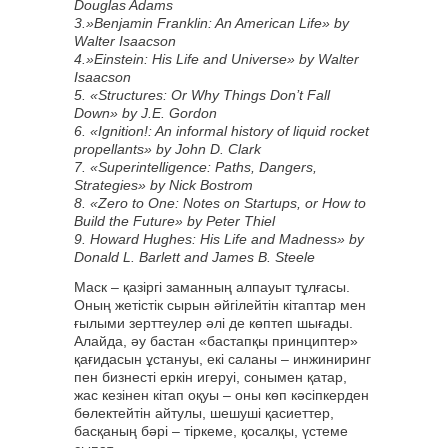
Douglas Adams
3.»Benjamin Franklin: An American Life» by
Walter Isaacson
4.»Einstein: His Life and Universe» by Walter
Isaacson
5. «Structures: Or Why Things Don’t Fall
Down» by J.E. Gordon
6. «Ignition!: An informal history of liquid rocket
propellants» by John D. Clark
7. «Superintelligence: Paths, Dangers,
Strategies» by Nick Bostrom
8. «Zero to One: Notes on Startups, or How to
Build the Future» by Peter Thiel
9. Howard Hughes: His Life and Madness» by
Donald L. Barlett and James B. Steele
Маск – қазіргі заманның алпауыт тұлғасы.
Оның жетістік сырын әйгілейтін кітаптар мен
ғылыми зерттеулер әлі де көптеп шығады.
Алайда, әу бастан «бастапқы принциптер»
қағидасын ұстануы, екі саланы – инжиниринг
пен бизнесті еркін игеруі, сонымен қатар,
жас кезінен кітап оқуы – оны көп кәсіпкерден
бөлектейтін айтулы, шешуші қасиеттер,
басқаның бәрі – тіркеме, қосалқы, үстеме