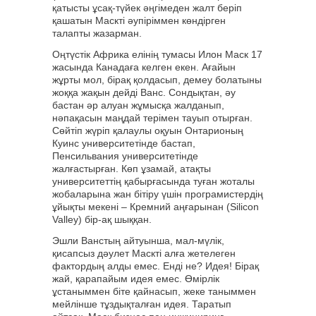
қатысты ұсақ-түйек әңгімеден жалт беріп
қашатын Маскті әупіріммен көндірген
талапты жазарман.
Оңтүстік Африка елінің тумасы Илон Маск 17
жасында Канадаға келген екен. Ағайын
жұрты мол, бірақ қолдасып, демеу болатыны
жоққа жақын дейді Ванс. Сондықтан, әу
бастан әр алуан жұмысқа жалданып,
нәпақасын маңдай терімен тауып отырған.
Сөйтіп жүріп қалаулы оқуын Онтарионың
Куинс университетінде бастап,
Пенсильвания университетінде
жалғастырған. Көп ұзамай, атақты
университеттің қабырғасында туған жоталы
жобаларына жан бітіру үшін програмистердің
ұйықты мекені – Кремний аңғарынан (Silicon
Valley) бір-ақ шыққан.
Эшли Ванстың айтуынша, мал-мүлік,
қисапсыз дәулет Маскті алға жетелеген
фактордың алды емес. Енді не? Идея! Бірақ
жай, қарапайым идея емес. Өмірлік
ұстаныммен біте қайнасып, жеке таныммен
мейлінше тұздықталған идея. Таратып