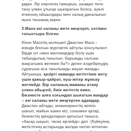
ұққан. Әр нәрсенің тамырын, шыққан тегін
тану үлкен ұтысқа шығаратын болса, әуелі
өткеннің ойшылдары мен халық даналығын
жыға танымақ керек.
2.Маск екі саланы жете меңгеріп, сәтімен
тоғыстыра білген
Илон Масктің келіншегі Джастин Маск –
өзіндік блогын жүргізетін айтулы консультант.
Бірде ол «мен миллиардер болу үшін
табандылық танытып, барымды салсам,
мақсатыма жетемін ба?» деген әлдебіреудің
сұрағына аса тағылымды жауап жазады.
Айтуынша,
қазіргі заманда жетістікке жету
үшін қажыр-қайрат, күш-жігер жұмсау
жетпейді. Бір саланың маманы атану
үлкен абырой, биік жетістік емес.
Бизнесте алға озғындап шығатын жандар
– екі саланы жете меңгерген адамдар.
Джастин айтады, инжинирингтің жілігін
шағып, майын ішкен кісі, сонымен қатар,
бизнестің қағидаларын қапысыз таныса,
«басқа шауып, төске өрлейді» деп. (Күйеуінің
жетістігінің астарында жатқан негізгі кілтипан