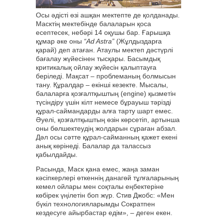
Осы әдісті өзі ашқан мектепте де қолданады.
Масктің мектебінде балаларын қоса
есептесек, небәрі 14 оқушы бар. Ғарышқа
құмар әке оны
“Ad Astra”
(Жұлдыздарға
қарай) деп атаған. Атаулы мектеп дәстүрлі
бағалау жүйесінен тысқары. Басымдық
критикалық ойлау жүйесін қалыптауға
беріледі. Мақсат – проблеманың болмысын
тану. Құралдар – екінші кезекте. Мысалы,
балаларға қозғалтқыштың (engine) қызметін
түсіндіру үшін кілт немесе бұрауыш тәрізді
құрал-саймандарды алға тарту шарт емес.
Әуелі, қозғалтқыштың өзін көрсетіп, артынша
оны бөлшектеудің жолдарын сұраған абзал.
Дәл осы сәтте құрал-сайманның қажет екені
анық көрінеді. Балалар да талассыз
қабылдайды.
Расында, Маск қана емес, жаңа заман
кәсіпкерлері өткеннің данагөй тұлғаларының
кемел ойлары мен соқталы еңбектеріне
көбірек үңілетін боп жүр. Стив Джобс: «Мен
бүкіл технологияларымды Сократпен
кездесуге айырбастар едім», – деген екен.