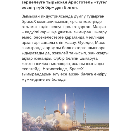
зерделеуге тырысқан Аристотель «түгел
сөздің түбі бір» деп білген.
Зымыран индустриясында дүмпу тудырған
SpaceX компаниясының кіріспе кезеңінде
аталмыш әдіс шешуші рөл атқарған. Мақсат
– кәдуілгі ғарышқа ұшатын зымыран шығару
емес, бәсекелестерге қарағанда мейлінше
арзан әрі сапалы етіп жасау. Әуелде, Маск
зымыранды әр қилы бөлшектерге шылпара
ыдыратады да, жекелей танысып, жан-жақты
ақпар жинайды. Әрбір бөлігін шығаруға
кететін шикізат мөлшерін, жалпы шығынды
есептейді. Нәтижесінде, SpaceX
зымырандарын елу есе арзан бағаға өндіру
мүмкіндігіне ие болады.