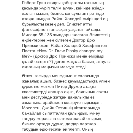
Роберт Грин сияқты қабырғалы ғалымның
қасында жүріп тәлім алған, кейінде өзіндік
жолын сызып, бизнес консультант ретінде
атаққа шыққан Райан Холидей өміріндегі ең
бұрылысты кезең деп, Епиктет атты
философпен танысқан уақытын айтады.
Миләди 55-135 жылдары жасаған Эпиктеттің
еңбектеріне жөн сілтеген Доктор Дрю
Прински екен. Райан Холидей Хаффингтон
Постта «How Dr. Drew Pinsky changed my
life?» (Доктор Дрю Прински менің өмірімді
қалай өзгертті?) деген мақала басып, атаулы
оқиғаның маңызын мағлұм етеді.
Өткен ғасырда менеджмент саласында
жаңалық ашып, бизнес қауымдастықта үлкен
құрметке жеткен Питер Друкер атақты
классиктерді жапыра оқып, баяғының салты
мен дәстүрінде жатқан даналықты өз
заманына орайымен көшіруге тырысқан.
Мәселен, Джейн Остиннің кітаптарында
бажайлап сыпатталған қалыңдық, күйеу
таңдау жорасына сілтеме жасай отырып,
бизнес ортада дұрыс, дегдар партнер
табудың әдіс-тәсілін әйгілепті. Оның