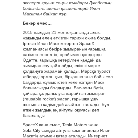
эксперт қауым соңғы жылдары Джобстың
бойындағы шетін қасиеттерді Илон
Масктан байқап жүр.
Бекер емес…
2015 жылдың 21 желтоқсанында алыс-
жақынды елең еткізген тарихи оқиға болды.
Іргесін Илон Маск көтерген SpaceX
компаниясы бәсіре зымыранын ғарышқа
сәтімен жөнелтіп, орайымен қондырды.
Әдетте, ғарышқа көтерілген қандай да
зымыран сау қайтпайды, екінші мәрте
қолдануға жарамай қалады. Марсқа турист
жіберуді арман қып, бірқанша жыл бойы сол
бағдарда жұмыс істеп келе жатқан Маск
болымсызды болдырды. Бас-аяғы бүтін,
қайыра қолданылуға жарайтын зымыран
(reusable rocket) жасап, ғарышқа ұшу
шығынын кәдімгідей азайтып тастады. Бұл –
өткен жылдың ең айтулы оқиғасы деп
бағаланды.
SpaceX қана емес, Tesla Motors және
SolarCity сынды айтулы компаниялар Илон
Масктің атымен қатар аталады. Интернет