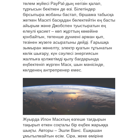
төлем жүйесі PayPal-дың негізін қалап,
тұрғысын бекіткен де өзі. Білетіндер
бірсыпыра жобаны бастап, біршама табысқа
жеткен Маскті басқадан бөлектейтін ең басты
айырым және Джобспен туыстыратын ең
елеулі қасиет – көп жұрттың көкейіне
қонбайтын, төтенше дүниені арман қып,
тезінен жүзеге асыратыны дейді. Ғарышқа
зымыран жөнелту, электр қуатын тұтынатын
көлік шығару, күн сәулесі энергиясын
жалпыға қолжетімді қылу бағдарында
еңбектеніп жүрген Маск, шын мәнісінде,
көлденең антрепренер емес.
Жуырда Илон Масктың өзгеше тағдырын
тақырып еткен соқталы бір еңбек жарыққа
шықты. Авторы – Эшли Ванс. Ешқашан
ұмытылмайтын есім. Сірә, жеке өміріне