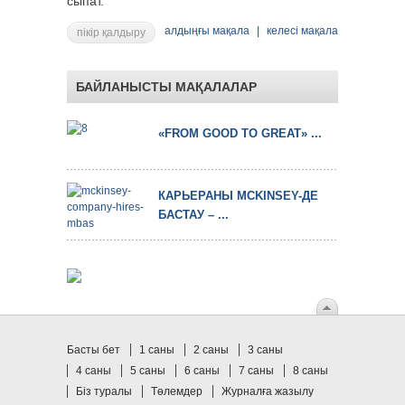
сыпат.
алдыңғы мақала
|
келесі мақала
пікір қалдыру
БАЙЛАНЫСТЫ МАҚАЛАЛАР
«FROM GOOD TO GREAT» ...
КАРЬЕРАНЫ MCKINSEY-ДЕ
БАСТАУ – ...
Басты бет
1 саны
2 саны
3 саны
4 саны
5 саны
6 саны
7 саны
8 саны
Біз туралы
Төлемдер
Журналға жазылу