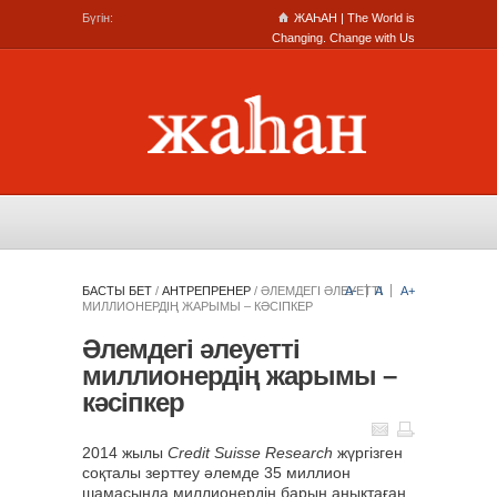
Бүгін:
ЖАҺАН | The World is
Changing. Change with Us
БАСТЫ БЕТ
/
АНТРЕПРЕНЕР
/
ӘЛЕМДЕГІ ӘЛЕУЕТТІ
A-
A
A+
МИЛЛИОНЕРДІҢ ЖАРЫМЫ – КӘСІПКЕР
Әлемдегі әлеуетті
миллионердің жарымы –
кәсіпкер
2014 жылы
Credit
Suisse
Research
жүргізген
соқталы зерттеу әлемде 35 миллион
шамасында миллионердің барын анықтаған.