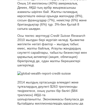
Оның 14 миллионы (40%) америкалық.
Демек, АҚШ-тың әрбір жиырмасыншы
азаматы шіріген бай. Жалпы ғаламдық
көрсеткіште екінші орында жапондар (8%),
cосын француздар (7%), немістер (6%) және
британдықтар (6%) тұр. 3%-бен Қытай 8
сатыға шыққан.
Осы тектес зерттеуді
Credit Suisse Research
2010 жылдан бері жүргізіп келеді. Қызметке
жегілетін негізгі фактор – жылдық табыс
емес, жалпы байлық. Атаулы жандардың
сәулетті сарайлары, табысты бизнестері мен
қаржылық активтері (акция, облигация)
біріктіріледі де, одан жалпы берешектері
шегеріледі.
2014 жылдың ортасында әлемдегі жеке
тұлғалардың дәулеті $263 триллионды
төңіректесе, оның үштен бір бөлігі ($84
триллион) АҚШ-та
шоғырланыпты. Экономикасы баяуласа да
Қытайдағы миллионерлердің қарасыны да