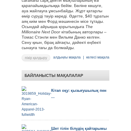
сағанағы сарқ дейтін мықтыларының өзі
қарапайымдылыққа бейім. Бөліне көшуге,
ауа жайлауға ұмсынбайды. Жұрт қатарлы
өмір сүруді тәуір көреді. Әдетте, $40 тұратын
аяқ киім мен Форд мәшинесін місе тұтады.
Осындай айрықша қорытындыға
The
Millionaire Next Door
кітабының авторлары –
Томас Стэнли мен Вильям Данко келген.
Сену қиын, бірақ айғақты, дәйекті еңбекті
сынауға тағы да болмайды.
алдыңғы мақала
|
келесі мақала
пікір қалдыру
БАЙЛАНЫСТЫ МАҚАЛАЛАР
Кітап оқу: қызығушылық пен
...
Шет тілін білудің қайтарымы