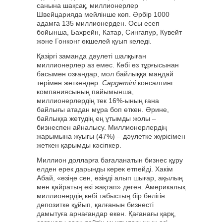
санына шақсақ, миллионерлер
Швейцарияда мейлінше көп. Әрбір 1000
адамға 135 миллионерден. Осы есеп
бойынша, Бахрейн, Катар, Сингапур, Кувейт
және Гонконг өкшелей қуып келеді.
Қазіргі заманда дәулеті шалқыған
миллионерлер аз емес. Көбі өз тұрғысынан
басымен озғандар, мол байлыққа маңдай
терімен жеткендер.
Capgemini
консалтинг
компаниясының пайымынша,
миллионерлердің тек 16%-ының ғана
байлығы атадан мұра боп өткен. Әрине,
байлыққа жетудің ең ұтымды жолы –
бизнеспен айналысу. Миллионерлердің
жарымына жуығы (47%) – дәулетке жүрісімен
жеткен қарымды кәсіпкер.
Миллион долларға бағаланатын бизнес құру
елден ерек дарынды керек етпейді. Хакім
Абай, «өзіңе сен, өзіңді алып шығар, ақылың
мен қайратың екі жақтап» деген. Америкалық
миллионердің көбі табыстың бір бөлігін
депозитке құйып, қалғанын бизнесті
дамытуға арнағандар екен. Қағанағы қарқ,