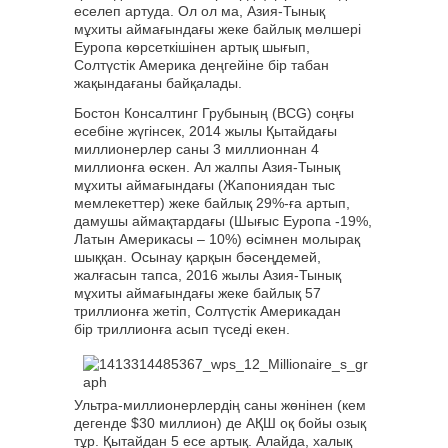
еселеп артуда. Ол ол ма, Азия-Тынық
мұхиты аймағындағы жеке байлық мөлшері
Еуропа көрсеткішінен артық шығып,
Солтүстік Америка деңгейіне бір табан
жақындағаны байқалады.
Бостон Консалтинг Грубының (BCG) соңғы
есебіне жүгінсек, 2014 жылы Қытайдағы
миллионерлер саны 3 миллионнан 4
миллионға өскен. Ал жалпы Азия-Тынық
мұхиты аймағындағы (Жапониядан тыс
мемлекеттер) жеке байлық 29%-ға артып,
дамушы аймақтардағы (Шығыс Еуропа -19%,
Латын Америкасы – 10%) өсімнен молырақ
шыққан. Осынау қарқын бәсеңдемей,
жалғасын тапса, 2016 жылы Азия-Тынық
мұхиты аймағындағы жеке байлық 57
триллионға жетіп, Солтүстік Америкадан
бір триллионға асып түседі екен.
Ультра-миллионерлердің саны жөнінен (кем
дегенде $30 миллион) де АҚШ оқ бойы озық
тұр. Қытайдан 5 есе артық. Алайда, халық